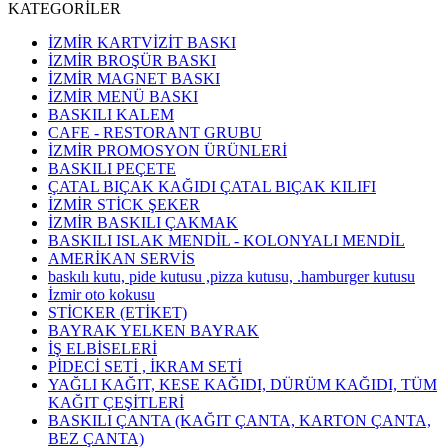
KATEGORİLER
İZMİR KARTVİZİT BASKI
İZMİR BROŞÜR BASKI
İZMİR MAGNET BASKI
İZMİR MENÜ BASKI
BASKILI KALEM
CAFE - RESTORANT GRUBU
İZMİR PROMOSYON ÜRÜNLERİ
BASKILI PEÇETE
ÇATAL BIÇAK KAĞIDI ÇATAL BIÇAK KILIFI
İZMİR STİCK ŞEKER
İZMİR BASKILI ÇAKMAK
BASKILI ISLAK MENDİL - KOLONYALI MENDİL
AMERİKAN SERVİS
baskılı kutu, pide kutusu ,pizza kutusu, .hamburger kutusu
İzmir oto kokusu
STİCKER (ETİKET)
BAYRAK YELKEN BAYRAK
İŞ ELBİSELERİ
PİDECİ SETİ , İKRAM SETİ
YAĞLI KAĞIT, KESE KAĞIDI, DÜRÜM KAĞIDI, TÜM
KAĞIT ÇEŞİTLERİ
BASKILI ÇANTA (KAĞIT ÇANTA, KARTON ÇANTA,
BEZ ÇANTA)