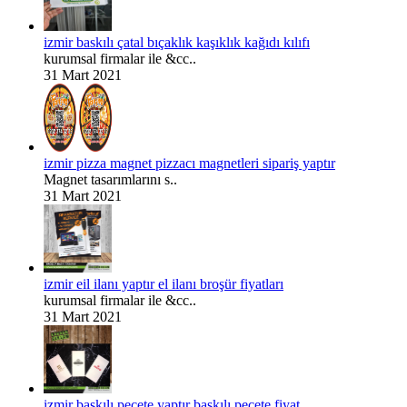
izmir baskılı çatal bıçaklık kaşıklık kağıdı kılıfı
kurumsal firmalar ile &cc..
31 Mart 2021
izmir pizza magnet pizzacı magnetleri sipariş yaptır
Magnet tasarımlarını s..
31 Mart 2021
izmir eil ilanı yaptır el ilanı broşür fiyatları
kurumsal firmalar ile &cc..
31 Mart 2021
izmir baskılı peçete yaptır baskılı peçete fiyat