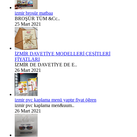
izmir broşür matbaa
BROŞÜR TÜM &Cc..
25 Mart 2021
İZMİR DAVETİYE MODELLERİ ÇEŞİTLERİ
FİYATLARI
İZMİR DE DAVETİYE DE E..
26 Mart 2021
izmir pvc kaplama menü yaptır fiyat öğren
izmir pvc kaplama men&uum..
26 Mart 2021