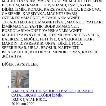
MAGNETTASARIM, MAGNETYAPIMI, MAGNETTELEFON,
BODRUM, MARMARİS, KUŞADASI, ÇEŞME, AYDIN,
DİDİM, İZMİR, KONAK, KARŞIYAKA, BUCA, BORNOVA,
GAZİEMİR, KARŞIYAKA, MAGNETSİPARİŞ,
ÖZELKESİMMAGNET, YUVARLAKMAGNET,
1000ADETMAGNET, MAGNETFİYAT, MAGNETFİYATLARI,
İZMİRMAGNETYAPTIR, BODRUMMAGNET,
BUZDOLABIMAGNET, YAPIŞKANLIMAGNET,
MAGNETYAPANYERLER, RESİMLİMAGNET, AYVALIK,
BALIKESİR, MUĞLA, FETHİYE, ÇANAKKALE, KARS,
MARDİN, DİYARBAKIR, URFA, DİKİLİ, FOÇA,
SEFERİHİSAR, URLA, BROŞÜR, KARTVİZİT,
ISLAKMENDİL, KOLONYALIMENDİL, SİVAS, KAYSERİ
,KÜTAHYA,
DİĞER TAVSİYELER
İZMİR ÇATAL BIÇAK KILIFI BASKISI, BASKILI
ÇATAL BIÇAK KAĞIDI İZMİR
İZMİR ÇATAL BI&C..
20 Kasım 2020