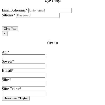
Üye Girişi
Email Adresiniz*
Şifreniz*
Giriş Yap
×
Üye Ol
Adı*
Soyadı*
E-mail*
Şifre*
Şifre Tekrar*
Hesabımı Oluştur