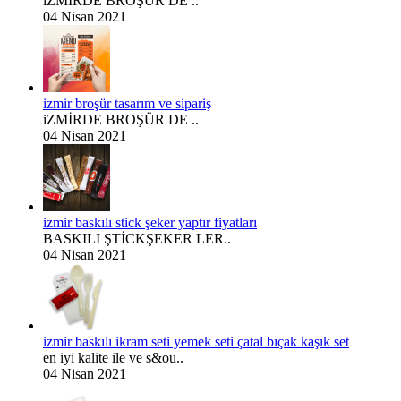
iZMİRDE BROŞÜR DE ..
04 Nisan 2021
izmir broşür tasarım ve sipariş
iZMİRDE BROŞÜR DE ..
04 Nisan 2021
izmir baskılı stick şeker yaptır fiyatları
BASKILI ŞTİCKŞEKER LER..
04 Nisan 2021
izmir baskılı ikram seti yemek seti çatal bıçak kaşık set
en iyi kalite ile ve s&ou..
04 Nisan 2021