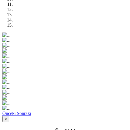
Önceki
Sonraki
×