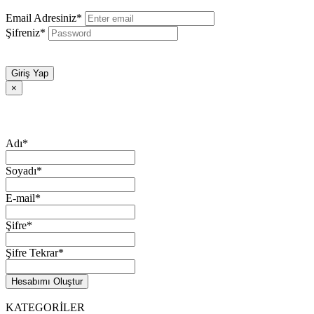
Email Adresiniz*
Şifreniz*
Giriş Yap
×
Adı*
Soyadı*
E-mail*
Şifre*
Şifre Tekrar*
Hesabımı Oluştur
KATEGORİLER