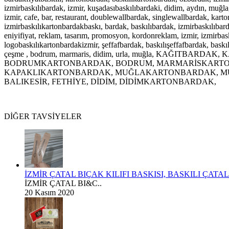
izmirbaskılıbardak, izmir, kuşadasıbaskılıbardaki, didim, aydın, muğl
izmir, cafe, bar, restaurant, doublewallbardak, singlewallbardak,
karto
izmirbaskılıkartonbardakbaskı, bardak, baskılıbardak, izmirbaskılıbar
eniyifiyat, reklam, tasarım, promosyon, kordonreklam, izmir, izmirbas
logobaskılıkartonbardakizmir,
şeffafbardak, baskılışeffafbardak, baskı
çeşme , bodrum, marmaris, didim, urla, muğla, KAĞITBAR
BODRUMKARTONBARDAK, BODRUM, MARMARİSKARTON
KAPAKLIKARTONBARDAK, MUĞLAKARTONBARDAK, MUĞL
BALIKESİR, FETHİYE, DİDİM, DİDİMKARTONBARDAK,
DİĞER TAVSİYELER
İZMİR ÇATAL BIÇAK KILIFI BASKISI, BASKILI ÇATA
İZMİR ÇATAL BI&C..
20 Kasım 2020