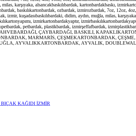
a, milas, karşıyaka, alsancakbaskılıbardak, kartonbardakbaskı, izmirkar
nbardak, baskılıkartonbardak, ozbardak, izmirozbardak, 7oz, 12oz, 4oz,
dak, izmir, kuşadasıbaskılıbardaki, didim, aydın, muğla, milas, karşıya
kılıkartonyapımı, izmirkartonbardakyaptır, izmirbaskılıkartonbardakyapt
lıpetbardak, petbardak, plastikbardak, izmirşeffafbardak, izmirplastikba
DAK, KAHVEBARDAĞI, ÇAYBARDAĞI, BASKILI,
KAPAKLIKARTO
BARDAK, MARMARİS, ÇEŞMEKARTONBARDAK, ÇEŞME, 
A, AYVALIKKARTONBARDAK, AYVALIK, DOUBLEWALLK
L BIÇAK KAĞIDI İZMİR