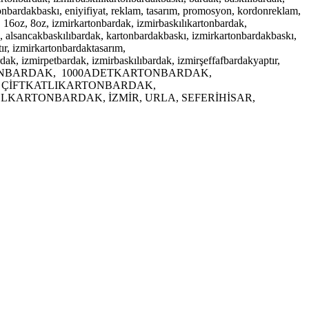
tonbardakbaskı, eniyifiyat, reklam, tasarım, promosyon, kordonreklam,
 16oz, 8oz, izmirkartonbardak, izmirbaskılıkartonbardak,
ka, alsancakbaskılıbardak, kartonbardakbaskı, izmirkartonbardakbaskı,
ır, izmirkartonbardaktasarım,
rdak, izmirpetbardak, izmirbaskılıbardak, izmirşeffafbardakyaptır,
NBARDAK, 1000ADETKARTONBARDAK,
ÇİFTKATLIKARTONBARDAK,
ARTONBARDAK, İZMİR, URLA, SEFERİHİSAR,