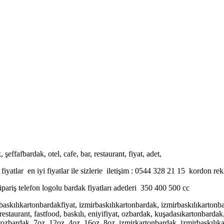
şeffafbardak, otel, cafe, bar, restaurant, fiyat, adet,
fiyatlar en iyi fiyatlar ile sizlerie iletişim : 0544 328 21 15 kordon re
ipariş telefon
logolu bardak fiyatları adetleri 350 400 500 cc
askılıkartonbardakfiyat, izmirbaskılıkartonbardak, izmirbaskılıkartonba
, restaurant, fastfood, baskılı, eniyifiyat, ozbardak, kuşadasıkartonbard
ozbardak, 7oz, 12oz, 4oz, 16oz, 8oz, izmirkartonbardak, izmirbaskılıka