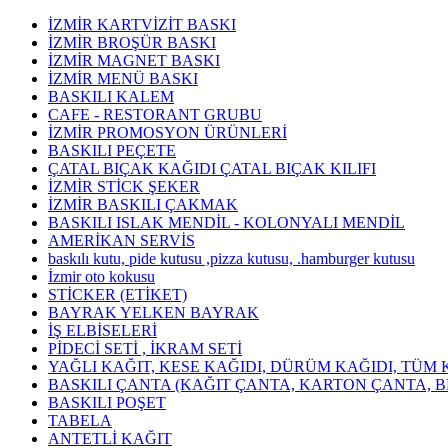
İZMİR KARTVİZİT BASKI
İZMİR BROŞÜR BASKI
İZMİR MAGNET BASKI
İZMİR MENÜ BASKI
BASKILI KALEM
CAFE - RESTORANT GRUBU
İZMİR PROMOSYON ÜRÜNLERİ
BASKILI PEÇETE
ÇATAL BIÇAK KAĞIDI ÇATAL BIÇAK KILIFI
İZMİR STİCK ŞEKER
İZMİR BASKILI ÇAKMAK
BASKILI ISLAK MENDİL - KOLONYALI MENDİL
AMERİKAN SERVİS
baskılı kutu, pide kutusu ,pizza kutusu, .hamburger kutusu
İzmir oto kokusu
STİCKER (ETİKET)
BAYRAK YELKEN BAYRAK
İŞ ELBİSELERİ
PİDECİ SETİ , İKRAM SETİ
YAĞLI KAĞIT, KESE KAĞIDI, DÜRÜM KAĞIDI, TÜM 
BASKILI ÇANTA (KAĞIT ÇANTA, KARTON ÇANTA, B
BASKILI POŞET
TABELA
ANTETLİ KAĞIT