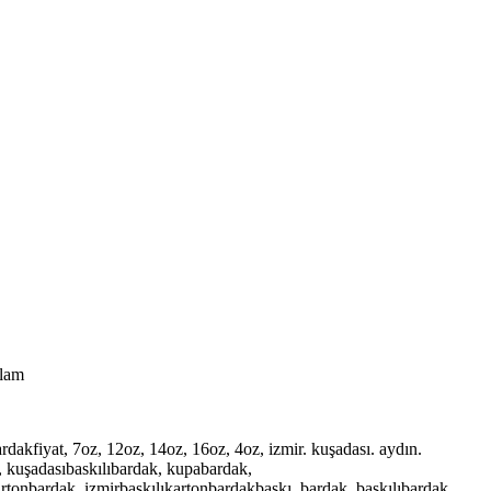
klam
rdakfiyat, 7oz, 12oz, 14oz, 16oz, 4oz, izmir. kuşadası. aydın.
ak, kuşadasıbaskılıbardak, kupabardak,
rtonbardak, izmirbaskılıkartonbardakbaskı, bardak, baskılıbardak,