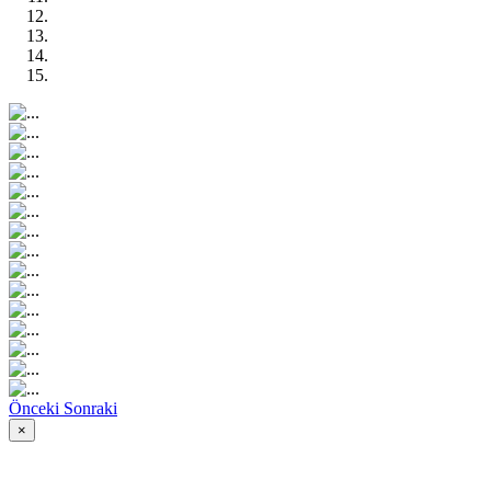
Önceki
Sonraki
×