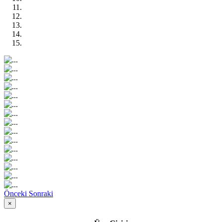
Önceki
Sonraki
×