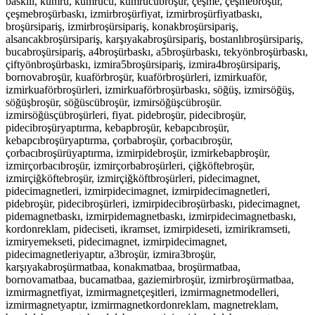
baskılı, kumru, kumrucu, kumrucubroşür, çeşme, çeşmebroşür,
çeşmebroşürbaskı, izmirbroşürfiyat, izmirbroşürfiyatbaskı,
broşürsipariş, izmirbroşürsipariş, konakbroşürsipariş,
alsancakbroşürsipariş, karşıyakabroşürsipariş, bostanlıbroşürsipariş,
bucabroşürsipariş, a4broşürbaskı, a5broşürbaskı, tekyönbroşürbaskı,
çiftyönbroşürbaskı, izmira5broşürsipariş, izmira4broşürsipariş,
bornovabroşür, kuaförbroşür, kuaförbroşürleri, izmirkuaför,
izmirkuaförbroşürleri, izmirkuaförbroşürbaskı, söğüş, izmirsöğüş,
söğüşbroşür, söğüscübroşür, izmirsöğüşcübroşür.
izmirsöğüsçübroşürleri, fiyat. pidebroşür, pidecibroşür,
pidecibroşüryaptırma, kebapbroşür, kebapcıbroşür,
kebapcıbroşüryaptırma, çorbabroşür, çorbacıbroşür,
çorbacıbroşürüyaptırma, izmirpidebroşür, izmirkebapbroşür,
izmirçorbacıbroşür, izmirçorbabroşürleri, çiğköftebroşür,
izmirçiğköftebroşür, izmirçiğköftbroşürleri,
pidecimagnet,
pidecimagnetleri, izmirpidecimagnet, izmirpidecimagnetleri,
pidebroşür, pidecibroşürleri, izmirpidecibroşürbaskı, pidecimagnet,
pidemagnetbaskı, izmirpidemagnetbaskı, izmirpidecimagnetbaskı,
kordonreklam, pideciseti, ikramset, izmirpideseti, izmirikramseti,
izmiryemekseti, pidecimagnet, izmirpidecimagnet,
pidecimagnetleriyaptır, a3broşür, izmira3broşür,
karşıyakabroşürmatbaa, konakmatbaa, broşürmatbaa,
bornovamatbaa, bucamatbaa, gaziemirbroşür, izmirbroşürmatbaa,
izmirmagnetfiyat, izmirmagnetçeşitleri, izmirmagnetmodelleri,
izmirmagnetyaptır, izmirmagnetkordonreklam, magnetreklam,