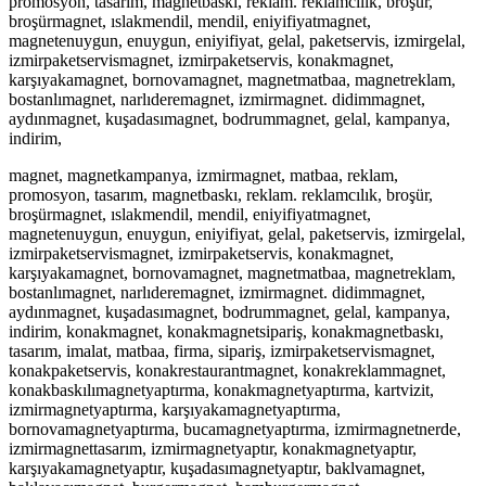
promosyon, tasarım, magnetbaskı, reklam. reklamcılık, broşür,
broşürmagnet, ıslakmendil, mendil, eniyifiyatmagnet,
magnetenuygun, enuygun, eniyifiyat, gelal, paketservis, izmirgelal,
izmirpaketservismagnet, izmirpaketservis, konakmagnet,
karşıyakamagnet, bornovamagnet, magnetmatbaa, magnetreklam,
bostanlımagnet, narlıderemagnet, izmirmagnet. didimmagnet,
aydınmagnet, kuşadasımagnet, bodrummagnet, gelal, kampanya,
indirim,
magnet, magnetkampanya, izmirmagnet, matbaa, reklam,
promosyon, tasarım, magnetbaskı, reklam. reklamcılık, broşür,
broşürmagnet, ıslakmendil, mendil, eniyifiyatmagnet,
magnetenuygun, enuygun, eniyifiyat, gelal, paketservis, izmirgelal,
izmirpaketservismagnet, izmirpaketservis, konakmagnet,
karşıyakamagnet, bornovamagnet, magnetmatbaa, magnetreklam,
bostanlımagnet, narlıderemagnet, izmirmagnet. didimmagnet,
aydınmagnet, kuşadasımagnet, bodrummagnet, gelal, kampanya,
indirim, konakmagnet, konakmagnetsipariş, konakmagnetbaskı,
tasarım, imalat, matbaa, firma, sipariş, izmirpaketservismagnet,
konakpaketservis, konakrestaurantmagnet, konakreklammagnet,
konakbaskılımagnetyaptırma, konakmagnetyaptırma, kartvizit,
izmirmagnetyaptırma, karşıyakamagnetyaptırma,
bornovamagnetyaptırma, bucamagnetyaptırma, izmirmagnetnerde,
izmirmagnettasarım, izmirmagnetyaptır, konakmagnetyaptır,
karşıyakamagnetyaptır, kuşadasımagnetyaptır, baklvamagnet,