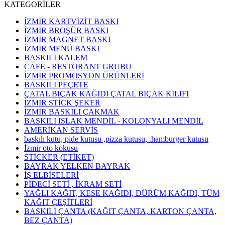
KATEGORİLER
İZMİR KARTVİZİT BASKI
İZMİR BROŞÜR BASKI
İZMİR MAGNET BASKI
İZMİR MENÜ BASKI
BASKILI KALEM
CAFE - RESTORANT GRUBU
İZMİR PROMOSYON ÜRÜNLERİ
BASKILI PEÇETE
ÇATAL BIÇAK KAĞIDI ÇATAL BIÇAK KILIFI
İZMİR STİCK ŞEKER
İZMİR BASKILI ÇAKMAK
BASKILI ISLAK MENDİL - KOLONYALI MENDİL
AMERİKAN SERVİS
baskılı kutu, pide kutusu ,pizza kutusu, .hamburger kutusu
İzmir oto kokusu
STİCKER (ETİKET)
BAYRAK YELKEN BAYRAK
İŞ ELBİSELERİ
PİDECİ SETİ , İKRAM SETİ
YAĞLI KAĞIT, KESE KAĞIDI, DÜRÜM KAĞIDI, TÜM
KAĞIT ÇEŞİTLERİ
BASKILI ÇANTA (KAĞIT ÇANTA, KARTON ÇANTA,
BEZ ÇANTA)