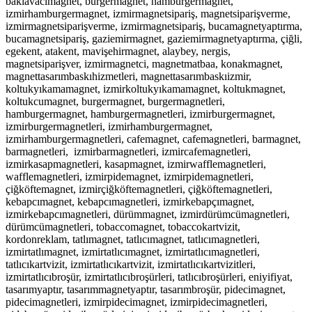
baklavacımagnet, burgermagnet, hamburgermagnet,
izmirhamburgermagnet, izmirmagnetsipariş, magnetsiparişverme,
izmirmagnetsiparişverme, izmirmagnetsipariş, bucamagnetyaptırma,
bucamagnetsipariş, gaziemirmagnet, gaziemirmagnetyaptırma, çiğli,
egekent, atakent, mavişehirmagnet, alaybey, nergis,
magnetsiparişver, izmirmagnetci, magnetmatbaa, konakmagnet,
magnettasarımbaskıhizmetleri, magnettasarımbaskıizmir,
koltukyıkamamagnet, izmirkoltukyıkamamagnet, koltukmagnet,
koltukcumagnet, burgermagnet, burgermagnetleri,
hamburgermagnet, hamburgermagnetleri, izmirburgermagnet,
izmirburgermagnetleri, izmirhamburgermagnet,
izmirhamburgermagnetleri, cafemagnet, cafemagnetleri, barmagnet,
barmagnetleri, izmirbarmagnetleri, izmircafemagnetleri,
izmirkasapmagnetleri, kasapmagnet, izmirwafflemagnetleri,
wafflemagnetleri, izmirpidemagnet, izmirpidemagnetleri,
çiğköftemagnet, izmirçiğköftemagnetleri, çiğköftemagnetleri,
kebapcımagnet, kebapcımagnetleri, izmirkebapçımagnet,
izmirkebapcımagnetleri, dürümmagnet, izmirdürümcümagnetleri,
dürümcümagnetleri, tobaccomagnet, tobaccokartvizit,
kordonreklam, tatlımagnet, tatlıcımagnet, tatlıcımagnetleri,
izmirtatlımagnet, izmirtatlıcımagnet, izmirtatlıcımagnetleri,
tatlıcıkartvizit, izmirtatlıcıkartvizit, izmirtatlıcıkartvizitleri,
izmirtatlıcıbroşür, izmirtatlıcıbroşürleri, tatlıcıbroşürleri, eniyifiyat,
tasarımyaptır, tasarımmagnetyaptır, tasarımbroşür, pidecimagnet,
pidecimagnetleri, izmirpidecimagnet, izmirpidecimagnetleri,