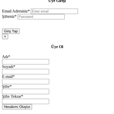
Üye Girişi
Email Adresiniz*
Şifreniz*
Giriş Yap
×
Üye Ol
Adı*
Soyadı*
E-mail*
Şifre*
Şifre Tekrar*
Hesabımı Oluştur