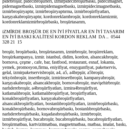
pidebroşür, pidecibroşürleri, izmirpidecibroşürbaskı, pidecimagnet,
pidemagnetbaskı, izmirpidemagnetbaskı, izmirpidecimagnetbaskı,
izmirbroşüryaptır, izmirbroşüryaptırma, izmirbroşürfiyatları,
karşıyakabroşüryaptır, kordonreklambroşür, kordonreklamizmir,
kordonreklamizmirbroşürbaskı, broşürtasarım,
iZMİRDE BROŞÜR DE EN İYİ FİYATLAR EN İYİ TASARIM
EN İYİ BASKI KALİTESİ KORDON REKLAM DA .. 0544
328 21 15
broşür, broşürbaskı, broşürtasarım, izmirbroşür, broşürreklam,
broşürkampanya, izmir. istanbul, didim, kordon, alsancakbroşür,
bornova, çeşme , cafe, bar, fastfood, restaurant, esnaf, lokanta,
yemek, promosyon,firma, eniyifiyat, enuygunfiyat, paketservis,
gelal, izmirpaketservisbroşür, a4, a5, a4brpşür, a5broşür,
tekyönbroşür, insertbroşür, izmirinsertbroşür, kampanyabroşür,
karşıyakabroşür, alsancakbroşür, bornovabroşür, mavişehirbroşür.
narlıderebroşür, a4broşürfiyatları, izmira4broşürfiyat,
katlamalıbroşür, katlamalıbroşürfiyat, broşürfiyatları,
konakbroşürfiyatları, karşıyakabroşürfiyatları,
alsancakbroşürfiyatları, bostanlıbroşürfiyatları, izmirbroşürbaskı,
konakbroşürbaskı, bornovabroşürbaskı, bostanlıbroşürbaskı,
narlıderebroşürbaskı, kuşadasıbroşürbaskı, izmirbroşür,
izmirbroşürfiyat, bucabroşür, bucabroşürbaskı, bucabroşürfiyatları,
broşürmatbaa, kartvizitmatbaa, magnetmatbaa, matbaa, imalat, baskı,