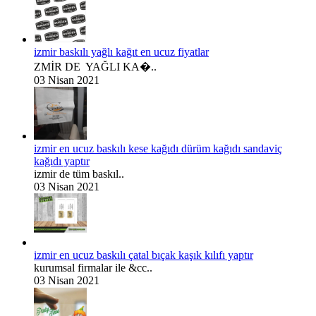
izmir baskılı yağlı kağıt en ucuz fiyatlar
ZMİR DE YAĞLI KA�..
03 Nisan 2021
izmir en ucuz baskılı kese kağıdı dürüm kağıdı sandaviç
kağıdı yaptır
izmir de tüm baskıl..
03 Nisan 2021
izmir en ucuz baskılı çatal bıçak kaşık kılıfı yaptır
kurumsal firmalar ile &cc..
03 Nisan 2021