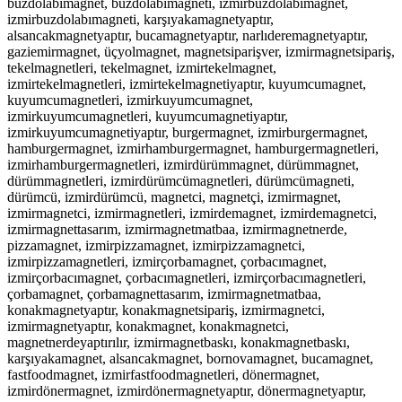
buzdolabımagnet, buzdolabımagneti, izmirbuzdolabımagnet,
izmirbuzdolabımagneti, karşıyakamagnetyaptır,
alsancakmagnetyaptır, bucamagnetyaptır, narlıderemagnetyaptır,
gaziemirmagnet, üçyolmagnet, magnetsiparişver, izmirmagnetsipariş,
tekelmagnetleri, tekelmagnet, izmirtekelmagnet,
izmirtekelmagnetleri, izmirtekelmagnetiyaptır,
kuyumcumagnet,
kuyumcumagnetleri, izmirkuyumcumagnet,
izmirkuyumcumagnetleri, kuyumcumagnetiyaptır,
izmirkuyumcumagnetiyaptır, burgermagnet, izmirburgermagnet,
hamburgermagnet, izmirhamburgermagnet, hamburgermagnetleri,
izmirhamburgermagnetleri, izmirdürümmagnet, dürümmagnet,
dürümmagnetleri, izmirdürümcümagnetleri, dürümcümagneti,
dürümcü, izmirdürümcü, magnetci, magnetçi, izmirmagnet,
izmirmagnetci, izmirmagnetleri, izmirdemagnet, izmirdemagnetci,
izmirmagnettasarım, izmirmagnetmatbaa, izmirmagnetnerde,
pizzamagnet, izmirpizzamagnet, izmirpizzamagnetci,
izmirpizzamagnetleri, izmirçorbamagnet, çorbacımagnet,
izmirçorbacımagnet, çorbacımagnetleri, izmirçorbacımagnetleri,
çorbamagnet, çorbamagnettasarım, izmirmagnetmatbaa,
konakmagnetyaptır, konakmagnetsipariş, izmirmagnetci,
izmirmagnetyaptır, konakmagnet, konakmagnetci,
magnetnerdeyaptırılır, izmirmagnetbaskı, konakmagnetbaskı,
karşıyakamagnet, alsancakmagnet, bornovamagnet, bucamagnet,
fastfoodmagnet, izmirfastfoodmagnetleri, dönermagnet,
izmirdönermagnet, izmirdönermagnetyaptır, dönermagnetyaptır,