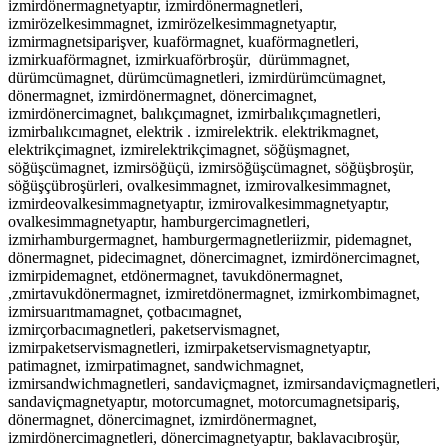
izmirdönermagnetyaptır, izmirdönermagnetleri,
izmirözelkesimmagnet, izmirözelkesimmagnetyaptır,
izmirmagnetsiparişver, kuaförmagnet, kuaförmagnetleri,
izmirkuaförmagnet, izmirkuaförbroşür,
dürümmagnet,
dürümcümagnet, dürümcümagnetleri, izmirdürümcümagnet,
dönermagnet, izmirdönermagnet, dönercimagnet,
izmirdönercimagnet, balıkçımagnet, izmirbalıkçımagnetleri,
izmirbalıkcımagnet, elektrik . izmirelektrik. elektrikmagnet,
elektrikçimagnet, izmirelektrikçimagnet, söğüşmagnet,
söğüşcümagnet, izmirsöğüçü, izmirsöğüşcümagnet, söğüşbroşür,
söğüşçübroşürleri, ovalkesimmagnet, izmirovalkesimmagnet,
izmirdeovalkesimmagnetyaptır, izmirovalkesimmagnetyaptır,
ovalkesimmagnetyaptır, hamburgercimagnetleri,
izmirhamburgermagnet, hamburgermagnetleriizmir, pidemagnet,
dönermagnet, pidecimagnet, dönercimagnet, izmirdönercimagnet,
izmirpidemagnet, etdönermagnet, tavukdönermagnet,
,zmirtavukdönermagnet, izmiretdönermagnet, izmirkombimagnet,
izmirsuarıtmamagnet, çotbacımagnet,
izmirçorbacımagnetleri,
paketservismagnet,
izmirpaketservismagnetleri, izmirpaketservismagnetyaptır,
patimagnet, izmirpatimagnet, sandwichmagnet,
izmirsandwichmagnetleri, sandaviçmagnet, izmirsandaviçmagnetleri,
sandaviçmagnetyaptır, motorcumagnet, motorcumagnetsipariş,
dönermagnet, dönercimagnet, izmirdönermagnet,
izmirdönercimagnetleri, dönercimagnetyaptır, baklavacıbroşür,