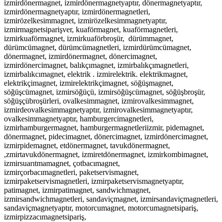
izmirdönermagnet, izmirdönermagnetyaptır, dönermagnetyaptır,
izmirdönermagnetyaptır, izmirdönermagnetleri,
izmirözelkesimmagnet, izmirözelkesimmagnetyaptır,
izmirmagnetsiparişver, kuaförmagnet, kuaförmagnetleri,
izmirkuaförmagnet, izmirkuaförbroşür,
dürümmagnet,
dürümcümagnet, dürümcümagnetleri, izmirdürümcümagnet,
dönermagnet, izmirdönermagnet, dönercimagnet,
izmirdönercimagnet, balıkçımagnet, izmirbalıkçımagnetleri,
izmirbalıkcımagnet, elektrik . izmirelektrik. elektrikmagnet,
elektrikçimagnet, izmirelektrikçimagnet, söğüşmagnet,
söğüşcümagnet, izmirsöğüçü, izmirsöğüşcümagnet, söğüşbroşür,
söğüşçübroşürleri, ovalkesimmagnet, izmirovalkesimmagnet,
izmirdeovalkesimmagnetyaptır, izmirovalkesimmagnetyaptır,
ovalkesimmagnetyaptır, hamburgercimagnetleri,
izmirhamburgermagnet, hamburgermagnetleriizmir, pidemagnet,
dönermagnet, pidecimagnet, dönercimagnet, izmirdönercimagnet,
izmirpidemagnet, etdönermagnet, tavukdönermagnet,
,zmirtavukdönermagnet, izmiretdönermagnet, izmirkombimagnet,
izmirsuarıtmamagnet, çotbacımagnet,
izmirçorbacımagnetleri,
paketservismagnet,
izmirpaketservismagnetleri, izmirpaketservismagnetyaptır,
patimagnet, izmirpatimagnet, sandwichmagnet,
izmirsandwichmagnetleri, sandaviçmagnet, izmirsandaviçmagnetleri,
sandaviçmagnetyaptır, motorcumagnet, motorcumagnetsipariş,
izmirpizzacımagnetsipariş,