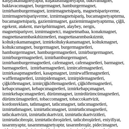
karşıyakamagnetyaptır, kuşadasımagnetyaptır, baklvamagnet,
baklavacımagnet, burgermagnet, hamburgermagnet,
izmirhamburgermagnet, izmirmagnetsipariş, magnetsiparişverme,
izmirmagnetsiparişverme, izmirmagnetsipariş, bucamagnetyaptırma,
bucamagnetsipariş, gaziemirmagnet, gaziemirmagnetyaptırma, çiğli,
egekent, atakent, mavişehirmagnet, alaybey, nergis,
magnetsiparişver, izmirmagnetci, magnetmatbaa, konakmagnet,
magnettasarımbaskıhizmetleri, magnettasarımbaskıizmir,
koltukyıkamamagnet, izmirkoltukyıkamamagnet, koltukmagnet,
koltukcumagnet, burgermagnet, burgermagnetleri,
hamburgermagnet, hamburgermagnetleri, izmirburgermagnet,
izmirburgermagnetleri, izmirhamburgermagnet,
izmirhamburgermagnetleri, cafemagnet, cafemagnetleri, barmagnet,
barmagnetleri, izmirbarmagnetleri, izmircafemagnetleri,
izmirkasapmagnetleri, kasapmagnet, izmirwafflemagnetleri,
wafflemagnetleri, izmirpidemagnet, izmirpidemagnetleri,
çiğköftemagnet, izmirçiğköftemagnetleri, çiğköftemagnetleri,
kebapcımagnet, kebapcımagnetleri, izmirkebapçımagnet,
izmirkebapcımagnetleri, dürümmagnet, izmirdürümcümagnetleri,
dürümcümagnetleri, tobaccomagnet, tobaccokartvizit,
kordonreklam, tatlımagnet, tatlıcımagnet, tatlıcımagnetleri,
izmirtatlımagnet, izmirtatlıcımagnet, izmirtatlıcımagnetleri,
tatlıcıkartvizit, izmirtatlıcıkartvizit, izmirtatlıcıkartvizitleri,
izmirtatlıcıbroşür, izmirtatlıcıbroşürleri, tatlıcıbroşürleri, eniyifiyat,
tasarımyaptır, tasarımmagnetyaptır, tasarımbroşür, pidecimagnet,