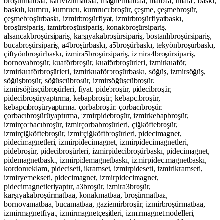
broşürmatbaa, kartvizitmatbaa, magnetmatbaa, matbaa, imalat, baskı,
baskılı, kumru, kumrucu, kumrucubroşür, çeşme, çeşmebroşür,
çeşmebroşürbaskı, izmirbroşürfiyat, izmirbroşürfiyatbaskı,
broşürsipariş, izmirbroşürsipariş, konakbroşürsipariş,
alsancakbroşürsipariş, karşıyakabroşürsipariş, bostanlıbroşürsipariş,
bucabroşürsipariş, a4broşürbaskı, a5broşürbaskı, tekyönbroşürbaskı,
çiftyönbroşürbaskı, izmira5broşürsipariş, izmira4broşürsipariş,
bornovabroşür, kuaförbroşür, kuaförbroşürleri, izmirkuaför,
izmirkuaförbroşürleri, izmirkuaförbroşürbaskı, söğüş, izmirsöğüş,
söğüşbroşür, söğüscübroşür, izmirsöğüşcübroşür.
izmirsöğüsçübroşürleri, fiyat. pidebroşür, pidecibroşür,
pidecibroşüryaptırma, kebapbroşür, kebapcıbroşür,
kebapcıbroşüryaptırma, çorbabroşür, çorbacıbroşür,
çorbacıbroşürüyaptırma, izmirpidebroşür, izmirkebapbroşür,
izmirçorbacıbroşür, izmirçorbabroşürleri, çiğköftebroşür,
izmirçiğköftebroşür, izmirçiğköftbroşürleri,
pidecimagnet,
pidecimagnetleri, izmirpidecimagnet, izmirpidecimagnetleri,
pidebroşür, pidecibroşürleri, izmirpidecibroşürbaskı, pidecimagnet,
pidemagnetbaskı, izmirpidemagnetbaskı, izmirpidecimagnetbaskı,
kordonreklam, pideciseti, ikramset, izmirpideseti, izmirikramseti,
izmiryemekseti, pidecimagnet, izmirpidecimagnet,
pidecimagnetleriyaptır, a3broşür, izmira3broşür,
karşıyakabroşürmatbaa, konakmatbaa, broşürmatbaa,
bornovamatbaa, bucamatbaa, gaziemirbroşür, izmirbroşürmatbaa,
izmirmagnetfiyat, izmirmagnetçeşitleri, izmirmagnetmodelleri,