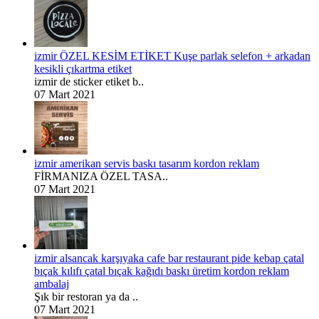
izmir ÖZEL KESİM ETİKET Kuşe parlak selefon + arkadan
kesikli çıkartma etiket
izmir de sticker etiket b..
07 Mart 2021
izmir amerikan servis baskı tasarım kordon reklam
FİRMANIZA ÖZEL TASA..
07 Mart 2021
izmir alsancak karşıyaka cafe bar restaurant pide kebap çatal
bıçak kılıfı çatal bıçak kağıdı baskı üretim kordon reklam
ambalaj
Şık bir restoran ya da ..
07 Mart 2021