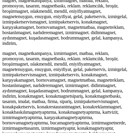
magnet, magnetkampanya, izmirmagnet, matbaa, reklam,
promosyon, tasarım, magnetbaskı, reklam. reklamcılık, broşür,
broşürmagnet, ıslakmendil, mendil, eniyifiyatmagnet,
magnetenuygun, enuygun, eniyifiyat, gelal, paketservis, izmirgelal,
izmirpaketservismagnet, izmirpaketservis, konakmagnet,
karşıyakamagnet, bornovamagnet, magnetmatbaa, magnetreklam,
bostanlımagnet, narlıderemagnet, izmirmagnet. didimmagnet,
aydınmagnet, kuşadasımagnet, bodrummagnet, gelal, kampanya,
indirim,
magnet, magnetkampanya, izmirmagnet, matbaa, reklam,
promosyon, tasarım, magnetbaskı, reklam. reklamcılık, broşür,
broşürmagnet, ıslakmendil, mendil, eniyifiyatmagnet,
magnetenuygun, enuygun, eniyifiyat, gelal, paketservis, izmirgelal,
izmirpaketservismagnet, izmirpaketservis, konakmagnet,
karşıyakamagnet, bornovamagnet, magnetmatbaa, magnetreklam,
bostanlımagnet, narlıderemagnet, izmirmagnet. didimmagnet,
aydınmagnet, kuşadasımagnet, bodrummagnet, gelal, kampanya,
indirim, konakmagnet, konakmagnetsipariş, konakmagnetbaskı,
tasarım, imalat, matbaa, firma, sipariş, izmirpaketservismagnet,
konakpaketservis, konakrestaurantmagnet, konakreklammagnet,
konakbaskılımagnetyaptırma, konakmagnetyaptırma, kartvizit,
izmirmagnetyaptırma, karşıyakamagnetyaptırma,
bornovamagnetyaptırma, bucamagnetyaptırma, izmirmagnetnerde,
izmirmagnettasarım, izmirmagnetyaptır, konakmagnetyaptır,