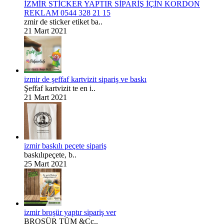
İZMİR STİCKER YAPTIR SİPARİŞ İÇİN KORDON
REKLAM 0544 328 21 15
zmir de sticker etiket ba..
21 Mart 2021
izmir de şeffaf kartvizit sipariş ve baskı
Şeffaf kartvizit te en i..
21 Mart 2021
izmir baskılı peçete sipariş
baskılıpeçete, b..
25 Mart 2021
izmir broşür yaptır sipariş ver
BROŞÜR TÜM &Cc..