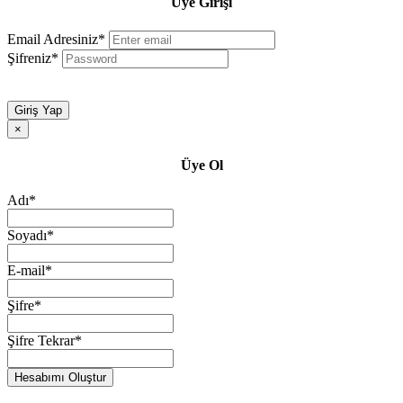
Üye Girişi
Email Adresiniz*
Şifreniz*
Giriş Yap
×
Üye Ol
Adı*
Soyadı*
E-mail*
Şifre*
Şifre Tekrar*
Hesabımı Oluştur