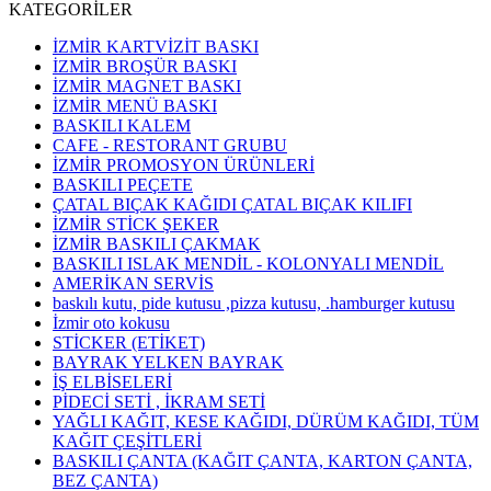
KATEGORİLER
İZMİR KARTVİZİT BASKI
İZMİR BROŞÜR BASKI
İZMİR MAGNET BASKI
İZMİR MENÜ BASKI
BASKILI KALEM
CAFE - RESTORANT GRUBU
İZMİR PROMOSYON ÜRÜNLERİ
BASKILI PEÇETE
ÇATAL BIÇAK KAĞIDI ÇATAL BIÇAK KILIFI
İZMİR STİCK ŞEKER
İZMİR BASKILI ÇAKMAK
BASKILI ISLAK MENDİL - KOLONYALI MENDİL
AMERİKAN SERVİS
baskılı kutu, pide kutusu ,pizza kutusu, .hamburger kutusu
İzmir oto kokusu
STİCKER (ETİKET)
BAYRAK YELKEN BAYRAK
İŞ ELBİSELERİ
PİDECİ SETİ , İKRAM SETİ
YAĞLI KAĞIT, KESE KAĞIDI, DÜRÜM KAĞIDI, TÜM
KAĞIT ÇEŞİTLERİ
BASKILI ÇANTA (KAĞIT ÇANTA, KARTON ÇANTA,
BEZ ÇANTA)