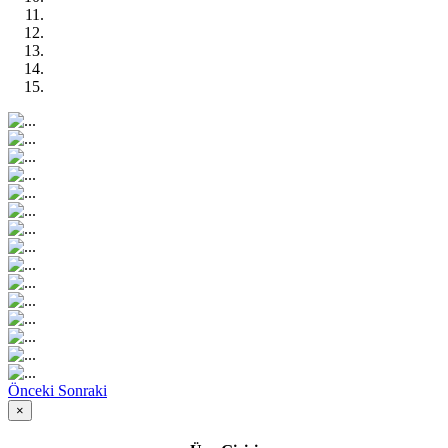
Önceki
Sonraki
×