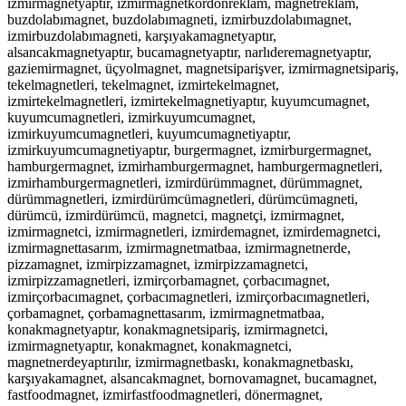
izmirmagnetyaptır, izmirmagnetkordonreklam, magnetreklam,
buzdolabımagnet, buzdolabımagneti, izmirbuzdolabımagnet,
izmirbuzdolabımagneti, karşıyakamagnetyaptır,
alsancakmagnetyaptır, bucamagnetyaptır, narlıderemagnetyaptır,
gaziemirmagnet, üçyolmagnet, magnetsiparişver, izmirmagnetsipariş,
tekelmagnetleri, tekelmagnet, izmirtekelmagnet,
izmirtekelmagnetleri, izmirtekelmagnetiyaptır,
kuyumcumagnet,
kuyumcumagnetleri, izmirkuyumcumagnet,
izmirkuyumcumagnetleri, kuyumcumagnetiyaptır,
izmirkuyumcumagnetiyaptır, burgermagnet, izmirburgermagnet,
hamburgermagnet, izmirhamburgermagnet, hamburgermagnetleri,
izmirhamburgermagnetleri, izmirdürümmagnet, dürümmagnet,
dürümmagnetleri, izmirdürümcümagnetleri, dürümcümagneti,
dürümcü, izmirdürümcü, magnetci, magnetçi, izmirmagnet,
izmirmagnetci, izmirmagnetleri, izmirdemagnet, izmirdemagnetci,
izmirmagnettasarım, izmirmagnetmatbaa, izmirmagnetnerde,
pizzamagnet, izmirpizzamagnet, izmirpizzamagnetci,
izmirpizzamagnetleri, izmirçorbamagnet, çorbacımagnet,
izmirçorbacımagnet, çorbacımagnetleri, izmirçorbacımagnetleri,
çorbamagnet, çorbamagnettasarım, izmirmagnetmatbaa,
konakmagnetyaptır, konakmagnetsipariş, izmirmagnetci,
izmirmagnetyaptır, konakmagnet, konakmagnetci,
magnetnerdeyaptırılır, izmirmagnetbaskı, konakmagnetbaskı,
karşıyakamagnet, alsancakmagnet, bornovamagnet, bucamagnet,
fastfoodmagnet, izmirfastfoodmagnetleri, dönermagnet,