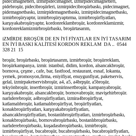
pidecimagnetleri, izmirpidecimagnet, izmirpidecimagnetleri,
pidebroşür, pidecibroşürleri, izmirpidecibroşürbaskı, pidecimagnet,
pidemagnetbaskı, izmirpidemagnetbaskı, izmirpidecimagnetbaskı,
izmirbroşüryaptır, izmirbroşüryaptırma, izmirbroşürfiyatları,
karşıyakabroşüryaptır, kordonreklambroşür, kordonreklamizmir,
kordonreklamizmirbroşürbaskı, broşürtasarım,
iZMİRDE BROŞÜR DE EN İYİ FİYATLAR EN İYİ TASARIM
EN İYİ BASKI KALİTESİ KORDON REKLAM DA .. 0544
328 21 15
broşür, broşürbaskı, broşürtasarım, izmirbroşür, broşürreklam,
broşürkampanya, izmir. istanbul, didim, kordon, alsancakbroşür,
bornova, çeşme , cafe, bar, fastfood, restaurant, esnaf, lokanta,
yemek, promosyon,firma, eniyifiyat, enuygunfiyat, paketservis,
gelal, izmirpaketservisbroşür, a4, a5, a4brpşür, a5broşür,
tekyönbroşür, insertbroşür, izmirinsertbroşür, kampanyabroşür,
karşıyakabroşür, alsancakbroşür, bornovabroşür, mavişehirbroşür.
narlıderebroşür, a4broşürfiyatları, izmira4broşürfiyat,
katlamalıbroşür, katlamalıbroşürfiyat, broşürfiyatları,
konakbroşürfiyatları, karşıyakabroşürfiyatları,
alsancakbroşürfiyatları, bostanlıbroşürfiyatları, izmirbroşürbaskı,
konakbroşürbaskı, bornovabroşürbaskı, bostanlıbroşürbaskı,
narlıderebroşürbaskı, kuşadasıbroşürbaskı, izmirbroşür,
izmirbroşürfiyat, bucabroşür, bucabroşürbaskı, bucabroşürfiyatları,