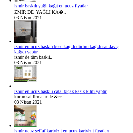
izmir baskılı yağlı kağıt en ucuz fiyatlar
ZMİR DE YAĞLI KA�..
03 Nisan 2021
izmir en ucuz baskılı kese kağıdı dürüm kağıdı sandaviç
kağıdı yaptır
izmir de tüm baskıl..
03 Nisan 2021
izmir en ucuz baskılı çatal bıçak kaşık kılıfı yaptır
kurumsal firmalar ile &cc..
03 Nisan 2021
izmir ucuz şeffaf kartvizit en ucuz kartvizit fiyatları