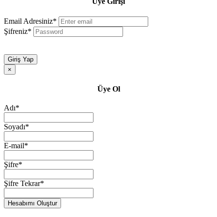
Üye Girişi
Email Adresiniz*
Şifreniz*
Giriş Yap
×
Üye Ol
Adı*
Soyadı*
E-mail*
Şifre*
Şifre Tekrar*
Hesabımı Oluştur