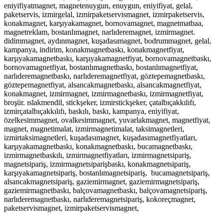
eniyifiyatmagnet, magnetenuygun, enuygun, eniyifiyat, gelal,
paketservis, izmirgelal, izmirpaketservismagnet, izmirpaketservis,
konakmagnet, karşıyakamagnet, bornovamagnet, magnetmatbaa,
magnetreklam, bostanlımagnet, narlıderemagnet, izmirmagnet.
didimmagnet, aydınmagnet, kuşadasımagnet, bodrummagnet, gelal,
kampanya, indirim, konakmagnetbaskı, konakmagnetfiyat,
karşıyakamagnetbaskı, karşıyakamagnetfiyat, bornovamagnetbaskı,
bornovamagnetfiyat, bostanlımagnetbaskı, bostanlımagnetfiyat,
narlıderemagnetbaskı, narlıderemagnetfiyat, göztepemagnetbaskı,
göztepemagnetfiyat, alsancakmagnetbaskı, alsancakmagnetfiyat,
konakmagnet, izmirmagnet, izmirmagnetbaskı, izmirmagnetfiyat,
broşür. ıslakmendil, stickşeker, izmirstickşeker, çatalbıçakkılıfı,
izmirçatalbıçakkılıfı, baskılı, baskı, kampanya, eniyifiyat,
özelkesimmagnet, ovalkesimmagnet, yuvarlakmagnet, magnetfiyat,
magnet, magnetimalat, izmirmagnetimalat, taksimagnetleri,
izmirtaksimagnetleri, kuşadasımagnet, kuşadasımagnetfiyatları,
karşıyakamagnetbaskı, konakmagnetbaskı, bucamagnetbaskı,
izmirmagnetbaskılı, izmirmagnetfiyatları, izmirmagnetsipariş,
magnetsipariş, izmirmagnetsiparişbaskı, konakmagnetsipariş,
karşıyakamagnetsipariş, bostanlımagnetsipariş, bucamagnetsipariş,
alsancakmagnetsipariş, gaziemirmagnet, gaziemirmagnetsipariş,
gaziemirmagnetbaskı, balçovamagnetbaskı, balçovamagnetsipariş,
narlıderemagnetbaskı, narlıderemagnetsipariş, kokoreçmagnet,
paketservismagnet, izmirpaketservismagnet,