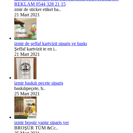
REKLAM 0544 328 21 15
zmir de sticker etiket ba..
21 Mart 2021
izmir de şeffaf kartvizit sipariş ve baskı
Şeffaf kartvizit te en i..
21 Mart 2021
izmir baskılı peçete sipariş
baskılıpeçete, b..
25 Mart 2021
izmir broşür yaptır sipariş ver
BROŞÜR TÜM &Cc..