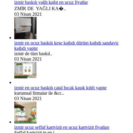
izmir baskılı yağlı kağıt en ucuz fiyatlar
ZMİR DE YAĞLI KA�..
03 Nisan 2021
izmir en ucuz baskılı kese kağıdı dürüm kağıdı sandaviç
kağıdı yaptır
izmir de tüm baskıl..
03 Nisan 2021
izmir en ucuz baskılı çatal bıçak kaşık kılıfı yaptır
kurumsal firmalar ile &cc..
03 Nisan 2021
izmir ucuz şeffaf kartvizit en ucuz kartvizit fiyatları
Şeffaf kartvizit te en i..