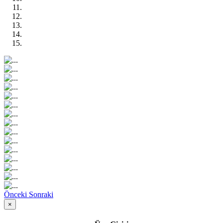
Önceki
Sonraki
×