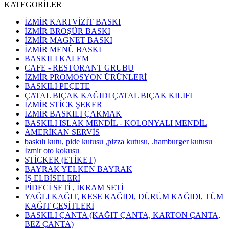
KATEGORİLER
İZMİR KARTVİZİT BASKI
İZMİR BROŞÜR BASKI
İZMİR MAGNET BASKI
İZMİR MENÜ BASKI
BASKILI KALEM
CAFE - RESTORANT GRUBU
İZMİR PROMOSYON ÜRÜNLERİ
BASKILI PEÇETE
ÇATAL BIÇAK KAĞIDI ÇATAL BIÇAK KILIFI
İZMİR STİCK ŞEKER
İZMİR BASKILI ÇAKMAK
BASKILI ISLAK MENDİL - KOLONYALI MENDİL
AMERİKAN SERVİS
baskılı kutu, pide kutusu ,pizza kutusu, .hamburger kutusu
İzmir oto kokusu
STİCKER (ETİKET)
BAYRAK YELKEN BAYRAK
İŞ ELBİSELERİ
PİDECİ SETİ , İKRAM SETİ
YAĞLI KAĞIT, KESE KAĞIDI, DÜRÜM KAĞIDI, TÜM
KAĞIT ÇEŞİTLERİ
BASKILI ÇANTA (KAĞIT ÇANTA, KARTON ÇANTA,
BEZ ÇANTA)