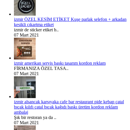
izmir ÖZEL KESİM ETİKET Kuşe parlak selefon + arkadan
kesikli çıkartma etiket
izmir de sticker etiket b..
07 Mart 2021
izmir amerikan servis baskı tasarım kordon reklam
FİRMANIZA ÖZEL TASA..
07 Mart 2021
izmir alsancak karşıyaka cafe bar restaurant pide kebap çatal
bıçak kılıfı çatal bıçak kağıdı baskı üretim kordon reklam
ambalaj
Şık bir restoran ya da ..
07 Mart 2021