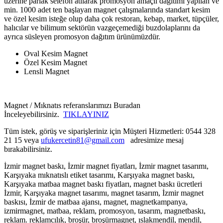
üzerine parlak selefon atılarak promosyon amaçlı dağıtımı yapılan ve
min. 1000 adet ten başlayan magnet çalışmalarında standart kesim
ve özel kesim isteğe olup daha çok restoran, kebap, market, tüpçüler,
halıcılar ve bilimum sektörün vazgeçemediği buzdolaplarını da
ayrıca süsleyen promosyon dağıtım ürünümüzdür.
Oval Kesim Magnet
Özel Kesim Magnet
Lensli Magnet
Magnet / Mıknatıs referanslarımızı Buradan
İnceleyebilirsiniz.
TIKLAYINIZ
Tüm istek, görüş ve siparişleriniz için Müşteri Hizmetleri: 0544 328
21 15 veya
ufukercetin81@gmail.com
adresimize mesaj
bırakabilirsiniz.
İzmir magnet baskı, İzmir magnet fiyatları, İzmir magnet tasarımı,
Karşıyaka mıknatıslı etiket tasarımı, Karşıyaka magnet baskı,
Karşıyaka matbaa magnet baskı fiyatları, magnet baskı ücretleri
İzmir, Karşıyaka magnet tasarımı, magnet tasarım, İzmir magnet
baskısı, İzmir de matbaa ajansı,
magnet, magnetkampanya,
izmirmagnet, matbaa, reklam, promosyon, tasarım, magnetbaskı,
reklam. reklamcılık, broşür, broşürmagnet, ıslakmendil, mendil,