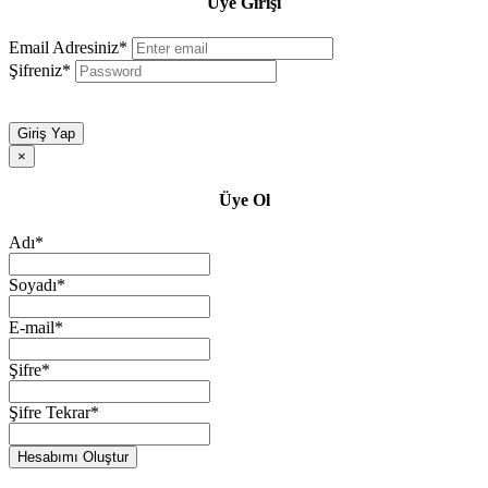
Üye Girişi
Email Adresiniz*
Şifreniz*
Giriş Yap
×
Üye Ol
Adı*
Soyadı*
E-mail*
Şifre*
Şifre Tekrar*
Hesabımı Oluştur