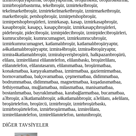
izmirbroşürbastırma, tekelbroşür, izmirtekelbroşür,
tekelmarketbroşür, izmirtekelmarketbroşür, izmirmarketbroşür,
marketbroşür, petshopbroşür, izmirpetshopbroşür,
izmirpetshopbroşürleri, izmirkasap, kasap, izmirkasapbroşür,
kasapbroşür, kasapçı, kasapçıbroşür, izmirkasapçıbroşürleri,
pidebroşür, pidecibroşür, izmirpidecibroşür, izmirpidecibroşürleri,
kumrucubroşür, kumrucumagnet, izmirkumrucubroşür,
izmirkumrucumagnet, katlamalıbroşür, katlamalıbroşüryaptır,
a4katlamalıbroşüryaptır, izmira4broşür, izmira4broşüryaptır,
izmira4katlamalıbroşür, izmiralışverişbroşürü, halkpazarıbroşürü,
elilanı, izmirelilanıi elilanıtelefon, elilanıbaskı, broşürelilanı,
elilanıtelefon, elilanıtasarım, elilanımatbaa, broşürmatbaa,
konakmatbaa, karşıyakamatbaa, izmirmatbaa, gaziemirmatbaa,
bornovamatbaa, balçovamatbaa, çeşmematbaa, didimmatbaa,
bodrummatbaa, didimmatbaa, magnetmatbaa, kuşadasımatbaa,
fethiyematbaa, muğlamatbaa, milasmatbaa, manisamatbaa,
bostanlımatbaa, bayraklımatbaa, karabağlarmatbaa, bucamatbaa,
a3broşür, a3katlamalıbroşür, a4katlamalıbroşür, a3elilanı, a4elilanı,
broşürtelefon, broşürcü, izmirbroşür, izmirbroşürbaskı,
izmirbroşürtelefon, izmirbroşürmatbaa, izmirelilanı,
izmirelilanıtelefon, izmirelilanıtelefon, tantunibroşür,
DİĞER TAVSİYELER