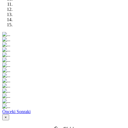
Önceki
Sonraki
×