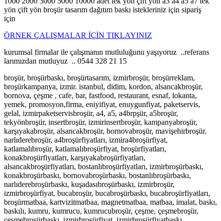
1000 2000 3000 5000 10000 adet tek yön çift yön a3 a4 a5 a7 tek
yön çift yön broşür tasarım dağıtım baskı istekleriniz için sipariş
için
ÖRNEK ÇALIŞMALAR İÇİN TIKLAYINIZ
kurumsal firmalar ile çalışmanın mutluluğunu yaşıyoruz ..referans
larımızdan mutluyuz .. 0544 328 21 15
broşür, broşürbaskı, broşürtasarım, izmirbroşür, broşürreklam,
broşürkampanya, izmir. istanbul, didim, kordon, alsancakbroşür,
bornova, çeşme , cafe, bar, fastfood, restaurant, esnaf, lokanta,
yemek, promosyon,firma, eniyifiyat, enuygunfiyat, paketservis,
gelal, izmirpaketservisbroşür, a4, a5, a4brpşür, a5broşür,
tekyönbroşür, insertbroşür, izmirinsertbroşür, kampanyabroşür,
karşıyakabroşür, alsancakbroşür, bornovabroşür, mavişehirbroşür.
narlıderebroşür, a4broşürfiyatları, izmira4broşürfiyat,
katlamalıbroşür, katlamalıbroşürfiyat, broşürfiyatları,
konakbroşürfiyatları, karşıyakabroşürfiyatları,
alsancakbroşürfiyatları, bostanlıbroşürfiyatları, izmirbroşürbaskı,
konakbroşürbaskı, bornovabroşürbaskı, bostanlıbroşürbaskı,
narlıderebroşürbaskı, kuşadasıbroşürbaskı, izmirbroşür,
izmirbroşürfiyat, bucabroşür, bucabroşürbaskı, bucabroşürfiyatları,
broşürmatbaa, kartvizitmatbaa, magnetmatbaa, matbaa, imalat, baskı,
baskılı, kumru, kumrucu, kumrucubroşür, çeşme, çeşmebroşür,
çeşmebroşürbaskı, izmirbroşürfiyat, izmirbroşürfiyatbaskı,