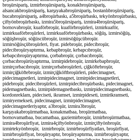
broşürsipariş, izmirbroşürsipariş, konakbroşürsipariş,
alsancakbroşürsipariş, karşıyakabroşürsipariş, bostanlıbroşürsipariş,
bucabroşürsipariş, a4broşürbaskı, a5broşürbaskı, tekyönbroşürbaskı,
çiftyönbroşürbaskı, izmira5broşürsipariş, izmira4broşürsipariş,
bornovabroşür, kuaförbroşür, kuaförbroşürleri, izmirkuaför,
izmirkuaförbroşürleri, izmirkuaförbroşürbaskı, söğüş, izmirsöğüş,
söğüşbroşür, söğüscübroşür, izmirsöğüşcübroşür.
izmirsöğüsçübroşürleri, fiyat. pidebroşür, pidecibroşür,
pidecibroşüryaptırma, kebapbroşür, kebapcıbroşür,
kebapcıbroşüryaptırma, çorbabroşür, çorbacıbroşür,
çorbacıbroşürüyaptırma, izmirpidebroşür, izmirkebapbroşür,
izmirçorbacıbroşür, izmirçorbabroşürleri, çiğköftebroşür,
izmirçiğköftebroşür, izmirçiğköftbroşürleri,
pidecimagnet,
pidecimagnetleri, izmirpidecimagnet, izmirpidecimagnetleri,
pidebroşür, pidecibroşürleri, izmirpidecibroşürbaskı, pidecimagnet,
pidemagnetbaskı, izmirpidemagnetbaskı, izmirpidecimagnetbaskı,
kordonreklam, pideciseti, ikramset, izmirpideseti, izmirikramseti,
izmiryemekseti, pidecimagnet, izmirpidecimagnet,
pidecimagnetleriyaptır, a3broşür, izmira3broşür,
karşıyakabroşürmatbaa, konakmatbaa, broşürmatbaa,
bornovamatbaa, bucamatbaa, gaziemirbroşür, izmirbroşürmatbaa,
izmira4broşürfiyat, izmira4çiftyönbroşür, izmirçiftyönbroşür,
izmirtekyönbroşür, izmirbroşür, izmirbroşürfiyatları, broşürfiyat,
izmirbroşürfiyat,
broşüryaptır, broşüryaptırma, izmirbroşüryaptır,
izmirbroşüryaptırma, broşüryaptırma, broşürbastır, broşürbastırma,