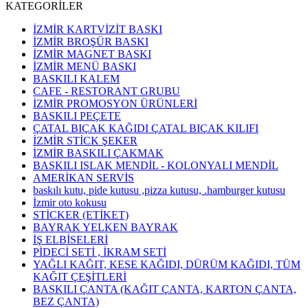
KATEGORİLER
İZMİR KARTVİZİT BASKI
İZMİR BROŞÜR BASKI
İZMİR MAGNET BASKI
İZMİR MENÜ BASKI
BASKILI KALEM
CAFE - RESTORANT GRUBU
İZMİR PROMOSYON ÜRÜNLERİ
BASKILI PEÇETE
ÇATAL BIÇAK KAĞIDI ÇATAL BIÇAK KILIFI
İZMİR STİCK ŞEKER
İZMİR BASKILI ÇAKMAK
BASKILI ISLAK MENDİL - KOLONYALI MENDİL
AMERİKAN SERVİS
baskılı kutu, pide kutusu ,pizza kutusu, .hamburger kutusu
İzmir oto kokusu
STİCKER (ETİKET)
BAYRAK YELKEN BAYRAK
İŞ ELBİSELERİ
PİDECİ SETİ , İKRAM SETİ
YAĞLI KAĞIT, KESE KAĞIDI, DÜRÜM KAĞIDI, TÜM
KAĞIT ÇEŞİTLERİ
BASKILI ÇANTA (KAĞIT ÇANTA, KARTON ÇANTA,
BEZ ÇANTA)