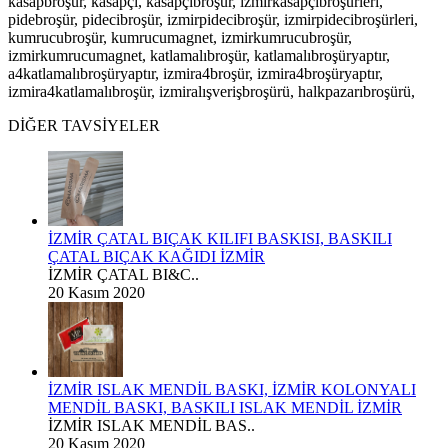
kasapbroşür, kasapçı, kasapçıbroşür, izmirkasapçıbroşürleri,
pidebroşür, pidecibroşür, izmirpidecibroşür, izmirpidecibroşürleri,
kumrucubroşür, kumrucumagnet, izmirkumrucubroşür,
izmirkumrucumagnet, katlamalıbroşür, katlamalıbroşüryaptır,
a4katlamalıbroşüryaptır, izmira4broşür, izmira4broşüryaptır,
izmira4katlamalıbroşür, izmiralışverişbroşürü, halkpazarıbroşürü,
DİĞER TAVSİYELER
İZMİR ÇATAL BIÇAK KILIFI BASKISI, BASKILI
ÇATAL BIÇAK KAĞIDI İZMİR
İZMİR ÇATAL BI&C..
20 Kasım 2020
İZMİR ISLAK MENDİL BASKI, İZMİR KOLONYALI
MENDİL BASKI, BASKILI ISLAK MENDİL İZMİR
İZMİR ISLAK MENDİL BAS..
20 Kasım 2020