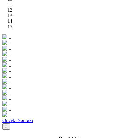
Önceki
Sonraki
×