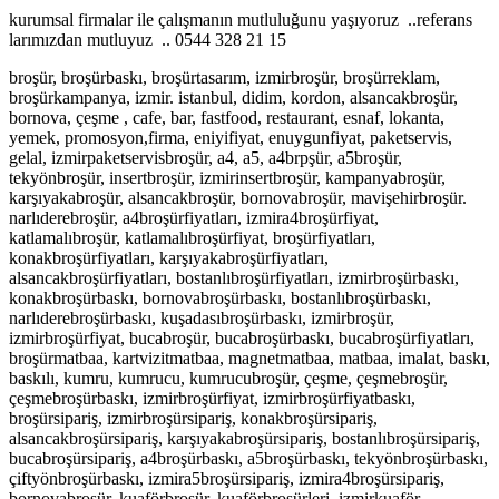
kurumsal firmalar ile çalışmanın mutluluğunu yaşıyoruz ..referans
larımızdan mutluyuz .. 0544 328 21 15
broşür, broşürbaskı, broşürtasarım, izmirbroşür, broşürreklam,
broşürkampanya, izmir. istanbul, didim, kordon, alsancakbroşür,
bornova, çeşme , cafe, bar, fastfood, restaurant, esnaf, lokanta,
yemek, promosyon,firma, eniyifiyat, enuygunfiyat, paketservis,
gelal, izmirpaketservisbroşür, a4, a5, a4brpşür, a5broşür,
tekyönbroşür, insertbroşür, izmirinsertbroşür, kampanyabroşür,
karşıyakabroşür, alsancakbroşür, bornovabroşür, mavişehirbroşür.
narlıderebroşür, a4broşürfiyatları, izmira4broşürfiyat,
katlamalıbroşür, katlamalıbroşürfiyat, broşürfiyatları,
konakbroşürfiyatları, karşıyakabroşürfiyatları,
alsancakbroşürfiyatları, bostanlıbroşürfiyatları, izmirbroşürbaskı,
konakbroşürbaskı, bornovabroşürbaskı, bostanlıbroşürbaskı,
narlıderebroşürbaskı, kuşadasıbroşürbaskı, izmirbroşür,
izmirbroşürfiyat, bucabroşür, bucabroşürbaskı, bucabroşürfiyatları,
broşürmatbaa, kartvizitmatbaa, magnetmatbaa, matbaa, imalat, baskı,
baskılı, kumru, kumrucu, kumrucubroşür, çeşme, çeşmebroşür,
çeşmebroşürbaskı, izmirbroşürfiyat, izmirbroşürfiyatbaskı,
broşürsipariş, izmirbroşürsipariş, konakbroşürsipariş,
alsancakbroşürsipariş, karşıyakabroşürsipariş, bostanlıbroşürsipariş,
bucabroşürsipariş, a4broşürbaskı, a5broşürbaskı, tekyönbroşürbaskı,
çiftyönbroşürbaskı, izmira5broşürsipariş, izmira4broşürsipariş,
bornovabroşür, kuaförbroşür, kuaförbroşürleri, izmirkuaför,