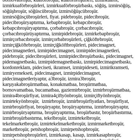
izmirkuaförbroşürleri, izmirkuaförbroşürbaskı, söğüş, izmirsöğüş,
söğüşbroşür, söğüscübroşür, izmirsöğüşcübroşür.
izmirsöğüsçübroşürleri, fiyat. pidebroşür, pidecibroşür,
pidecibroşüryaptırma, kebapbroşür, kebapcıbroşür,
kebapcıbroşüryaptırma, çorbabroşür, çorbacıbroşür,
çorbacıbroşürüyaptırma, izmirpidebroşür, izmirkebapbroşür,
izmirçorbacıbroşür, izmirçorbabroşürleri, çiğköftebroşür,
izmirçiğköftebroşür, izmirçiğköftbroşürleri,
pidecimagnet,
pidecimagnetleri, izmirpidecimagnet, izmirpidecimagnetleri,
pidebroşür, pidecibroşürleri, izmirpidecibroşürbaskı, pidecimagnet,
pidemagnetbaskı, izmirpidemagnetbaskı, izmirpidecimagnetbaskı,
kordonreklam, pideciseti, ikramset, izmirpideseti, izmirikramseti,
izmiryemekseti, pidecimagnet, izmirpidecimagnet,
pidecimagnetleriyaptır, a3broşür, izmira3broşür,
karşıyakabroşürmatbaa, konakmatbaa, broşürmatbaa,
bornovamatbaa, bucamatbaa, gaziemirbroşür, izmirbroşürmatbaa,
izmira4broşürfiyat, izmira4çiftyönbroşür, izmirçiftyönbroşür,
izmirtekyönbroşür, izmirbroşür, izmirbroşürfiyatları, broşürfiyat,
izmirbroşürfiyat,
broşüryaptır, broşüryaptırma, izmirbroşüryaptır,
izmirbroşüryaptırma, broşüryaptırma, broşürbastır, broşürbastırma,
izmirbroşürbastırma, tekelbroşür, izmirtekelbroşür,
tekelmarketbroşür, izmirtekelmarketbroşür, izmirmarketbroşür,
marketbroşür, petshopbroşür, izmirpetshopbroşür,
izmirpetshopbroşürleri, izmirkasap, kasap, izmirkasapbroşür,