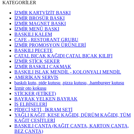
KATEGORİLER
İZMİR KARTVİZİT BASKI
İZMİR BROŞÜR BASKI
İZMİR MAGNET BASKI
İZMİR MENÜ BASKI
BASKILI KALEM
CAFE - RESTORANT GRUBU
İZMİR PROMOSYON ÜRÜNLERİ
BASKILI PEÇETE
ÇATAL BIÇAK KAĞIDI ÇATAL BIÇAK KILIFI
İZMİR STİCK ŞEKER
İZMİR BASKILI ÇAKMAK
BASKILI ISLAK MENDİL - KOLONYALI MENDİL
AMERİKAN SERVİS
baskılı kutu, pide kutusu ,pizza kutusu, .hamburger kutusu
İzmir oto kokusu
STİCKER (ETİKET)
BAYRAK YELKEN BAYRAK
İŞ ELBİSELERİ
PİDECİ SETİ , İKRAM SETİ
YAĞLI KAĞIT, KESE KAĞIDI, DÜRÜM KAĞIDI, TÜM
KAĞIT ÇEŞİTLERİ
BASKILI ÇANTA (KAĞIT ÇANTA, KARTON ÇANTA,
BEZ ÇANTA)