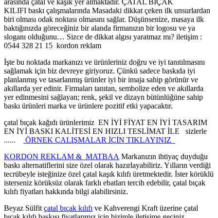
arasında çatal ve kaşık yer almaktadır. ÇATAL BIÇAK
KILIFI baskı çalışmalarında Masadaki dikkat çeken ilk unsurlardan
biri olması odak noktası olmasını sağlar. Düşünsenize, masaya ilk
baktığınızda göreceğiniz bir alanda firmanızın bir logosu ve ya
sloganı olduğunu… Sizce de dikkat algısı yaratmaz mı? iletişim :
0544 328 21 15 kordon reklam
İşte bu noktada markanızı ve ürünleriniz doğru ve iyi tanıtılmasını
sağlamak için biz devreye giriyoruz. Çünkü sadece baskıda iyi
planlanmış ve tasarlanmış ürünler iyi bir imaja sahip görünür ve
akıllarda yer edinir. Firmaları tanıtan, sembolize eden ve akıllarda
yer edinmesini sağlayan; renk, şekil ve dizayn bütünlüğüne sahip
baskı ürünleri marka ve ürünlere pozitif etki yapacaktır.
çatal bıçak kağıdı ürünlerimiz EN İYİ FİYAT EN İYİ TASARIM
EN İYİ BASKI KALİTESİ EN HIZLI TESLİMAT İLE sizlerle
......
ÖRNEK ÇALIŞMALAR İÇİN TIKLAYINIZ
KORDON REKLAM & MATBAA
Markanızın ihtiyaç duyduğu
baskı alternatiflerini size özel olarak hazırlayabiliriz. Yılların verdiği
tecrübeyle isteğinize özel çatal kaşık kılıfı üretmektedir. İster körüklü
isterseniz körüksüz olarak farklı ebatları tercih edebilir, çatal bıçak
kılıfı fiyatları hakkında bilgi alabilirsiniz.
Beyaz Sülfit
çatal bıçak kılıfı
ve Kahverengi Kraft üzerine çatal
bıçak kılıfı baskısı fiyatlarımız için bizimle iletişime geçiniz.