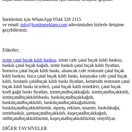
İstekleriniz için WhatsApp 0544 328 2115
ve email:
info@kordonreklam.com
adresimizden bizlerle iletişime
geçebilirsiniz.
Etiketler;
izmir çatal bıçak kılıfı baskısı,
izmir cafe çatal bıçak kılıfı baskısı,
baskılı çatal bıçak kağıdı, izmir baskılı çatal bıçak kılıfı fiyatları,
bornova çatal bıçak kılıfı baskı, alsancak cafe restorant çatal bıçak
kılıfı baskısı, buca çatal bıçak kılıfı baskı, karşıyaka cafe çatal bıçak
kılıfı, bostanlı çatalbıçak kılıfı baskı fiyatları, kemeraltı restorant çatal
bıçak kılıfı baskı ücretleri, çatal bıçak kılıfı örnekleri, çatal bıçak
kraft gağıt baskı fiyatları, izmirçatalbıçakkağıdı, izmirçatalbıçakkılıfı,
izmirçatalbıçakkılıfıbaskı, baskılıçatalbıçakkağıdı,
baskılıçatalbıçakkılıfı, baskılıçatalbıçakkağıdıizmir,
baskılıçatalbıçakkılıfıizmir, sipariş, reklam, tasarım, baskılıkağıt,
izmirbaskılı, şamuaçatalbıçakkılıfı, kuşeçatalbıçakkağıdı,
sülfitçatalbıçakkılıfıizmir, kuşeçatalbıçakkılıfıizmir, eniyifiyat,
DİĞER TAVSİYELER