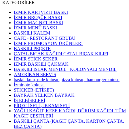
KATEGORİLER
İZMİR KARTVİZİT BASKI
İZMİR BROŞÜR BASKI
İZMİR MAGNET BASKI
İZMİR MENÜ BASKI
BASKILI KALEM
CAFE - RESTORANT GRUBU
İZMİR PROMOSYON ÜRÜNLERİ
BASKILI PEÇETE
ÇATAL BIÇAK KAĞIDI ÇATAL BIÇAK KILIFI
İZMİR STİCK ŞEKER
İZMİR BASKILI ÇAKMAK
BASKILI ISLAK MENDİL - KOLONYALI MENDİL
AMERİKAN SERVİS
baskılı kutu, pide kutusu ,pizza kutusu, .hamburger kutusu
İzmir oto kokusu
STİCKER (ETİKET)
BAYRAK YELKEN BAYRAK
İŞ ELBİSELERİ
PİDECİ SETİ , İKRAM SETİ
YAĞLI KAĞIT, KESE KAĞIDI, DÜRÜM KAĞIDI, TÜM
KAĞIT ÇEŞİTLERİ
BASKILI ÇANTA (KAĞIT ÇANTA, KARTON ÇANTA,
BEZ ÇANTA)