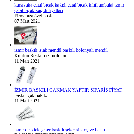
karşıyaka çatal bıçak kağıdı çatal bıçak kılıfı ambalaj izmir
çatal bıçak kağıdı fiyatları
Firmanıza özel bask..
07 Mart 2021
izmir baskılı ıslak mendil baskılı kolonyalı mendil
Kordon Reklam izmirde bir..
11 Mart 2021
İZMİR BASKILI ÇAKMAK YAPTIR SİPARİŞ FİYAT
baskılı çakmak t..
11 Mart 2021
izmir de stick şeker baskılı şeker sipariş ve baskı