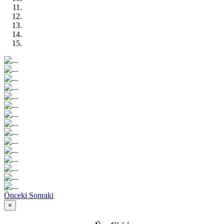
Önceki
Sonraki
×