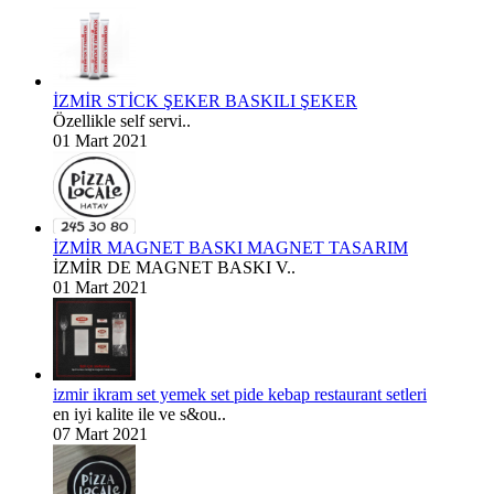
İZMİR STİCK ŞEKER BASKILI ŞEKER
Özellikle self servi..
01 Mart 2021
İZMİR MAGNET BASKI MAGNET TASARIM
İZMİR DE MAGNET BASKI V..
01 Mart 2021
izmir ikram set yemek set pide kebap restaurant setleri
en iyi kalite ile ve s&ou..
07 Mart 2021