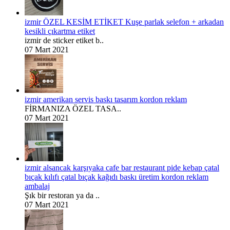
izmir ÖZEL KESİM ETİKET Kuşe parlak selefon + arkadan
kesikli çıkartma etiket
izmir de sticker etiket b..
07 Mart 2021
izmir amerikan servis baskı tasarım kordon reklam
FİRMANIZA ÖZEL TASA..
07 Mart 2021
izmir alsancak karşıyaka cafe bar restaurant pide kebap çatal
bıçak kılıfı çatal bıçak kağıdı baskı üretim kordon reklam
ambalaj
Şık bir restoran ya da ..
07 Mart 2021