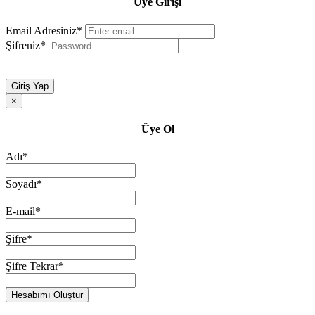
Üye Girişi
Email Adresiniz*
Şifreniz*
Giriş Yap
×
Üye Ol
Adı*
Soyadı*
E-mail*
Şifre*
Şifre Tekrar*
Hesabımı Oluştur