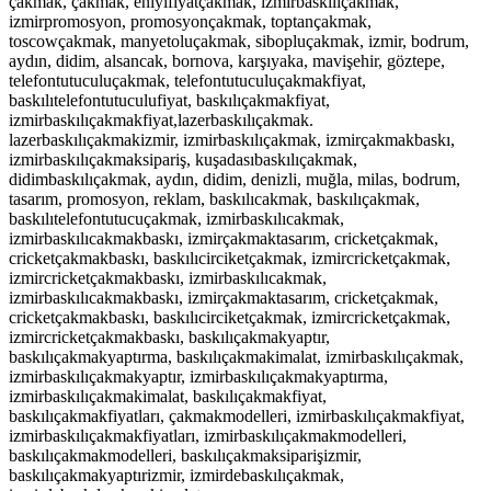
çakmak, çakmak, eniyifiyatçakmak, izmirbaskılıçakmak,
izmirpromosyon, promosyonçakmak, toptançakmak,
toscowçakmak, manyetoluçakmak, sibopluçakmak, izmir, bodrum,
aydın, didim, alsancak, bornova, karşıyaka, mavişehir, göztepe,
telefontutuculuçakmak, telefontutuculuçakmakfiyat,
baskılıtelefontutuculufiyat, baskılıçakmakfiyat,
izmirbaskılıçakmakfiyat,lazerbaskılıçakmak.
lazerbaskılıçakmakizmir, izmirbaskılıçakmak, izmirçakmakbaskı,
izmirbaskılıçakmaksipariş, kuşadasıbaskılıçakmak,
didimbaskılıçakmak, aydın, didim, denizli, muğla, milas, bodrum,
tasarım, promosyon, reklam, baskılıcakmak, baskılıçakmak,
baskılıtelefontutucuçakmak, izmirbaskılıcakmak,
izmirbaskılıcakmakbaskı, izmirçakmaktasarım, cricketçakmak,
cricketçakmakbaskı, baskılıcirciketçakmak, izmircricketçakmak,
izmircricketçakmakbaskı,
izmirbaskılıcakmak,
izmirbaskılıcakmakbaskı, izmirçakmaktasarım, cricketçakmak,
cricketçakmakbaskı, baskılıcirciketçakmak, izmircricketçakmak,
izmircricketçakmakbaskı, baskılıçakmakyaptır,
baskılıçakmakyaptırma, baskılıçakmakimalat, izmirbaskılıçakmak,
izmirbaskılıçakmakyaptır, izmirbaskılıçakmakyaptırma,
izmirbaskılıçakmakimalat, baskılıçakmakfiyat,
baskılıçakmakfiyatları, çakmakmodelleri, izmirbaskılıçakmakfiyat,
izmirbaskılıçakmakfiyatları, izmirbaskılıçakmakmodelleri,
baskılıçakmakmodelleri, baskılıçakmaksiparişizmir,
baskılıçakmakyaptırizmir, izmirdebaskılıçakmak,