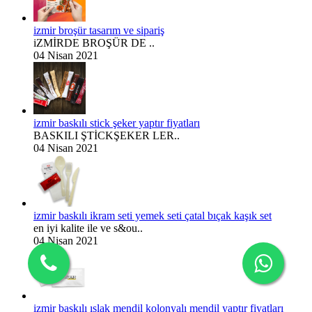
izmir broşür tasarım ve sipariş
iZMİRDE BROŞÜR DE ..
04 Nisan 2021
izmir baskılı stick şeker yaptır fiyatları
BASKILI ŞTİCKŞEKER LER..
04 Nisan 2021
izmir baskılı ikram seti yemek seti çatal bıçak kaşık set
en iyi kalite ile ve s&ou..
04 Nisan 2021
izmir baskılı ıslak mendil kolonyalı mendil yaptır fiyatları