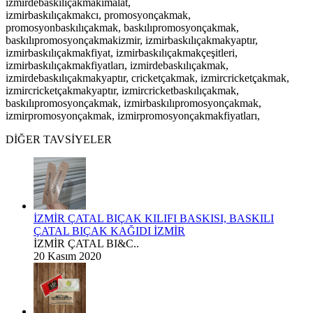
izmirdebaskılıçakmakimalat,
izmirbaskılıçakmakcı,
promosyonçakmak,
promosyonbaskılıçakmak, baskılıpromosyonçakmak,
baskılıpromosyonçakmakizmir, izmirbaskılıçakmakyaptır,
izmirbaskılıçakmakfiyat, izmirbaskılıçakmakçeşitleri,
izmirbaskılıçakmakfiyatları, izmirdebaskılıçakmak,
izmirdebaskılıçakmakyaptır, cricketçakmak, izmircricketçakmak,
izmircricketçakmakyaptır, izmircricketbaskılıçakmak,
baskılıpromosyonçakmak, izmirbaskılıpromosyonçakmak,
izmirpromosyonçakmak, izmirpromosyonçakmakfiyatları,
DİĞER TAVSİYELER
İZMİR ÇATAL BIÇAK KILIFI BASKISI, BASKILI
ÇATAL BIÇAK KAĞIDI İZMİR
İZMİR ÇATAL BI&C..
20 Kasım 2020