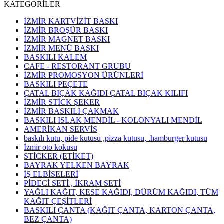
KATEGORİLER
İZMİR KARTVİZİT BASKI
İZMİR BROŞÜR BASKI
İZMİR MAGNET BASKI
İZMİR MENÜ BASKI
BASKILI KALEM
CAFE - RESTORANT GRUBU
İZMİR PROMOSYON ÜRÜNLERİ
BASKILI PEÇETE
ÇATAL BIÇAK KAĞIDI ÇATAL BIÇAK KILIFI
İZMİR STİCK ŞEKER
İZMİR BASKILI ÇAKMAK
BASKILI ISLAK MENDİL - KOLONYALI MENDİL
AMERİKAN SERVİS
baskılı kutu, pide kutusu ,pizza kutusu, .hamburger kutusu
İzmir oto kokusu
STİCKER (ETİKET)
BAYRAK YELKEN BAYRAK
İŞ ELBİSELERİ
PİDECİ SETİ , İKRAM SETİ
YAĞLI KAĞIT, KESE KAĞIDI, DÜRÜM KAĞIDI, TÜM
KAĞIT ÇEŞİTLERİ
BASKILI ÇANTA (KAĞIT ÇANTA, KARTON ÇANTA,
BEZ ÇANTA)