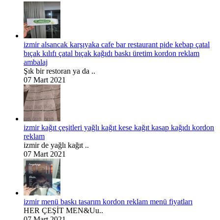
izmir alsancak karşıyaka cafe bar restaurant pide kebap çatal
bıçak kılıfı çatal bıçak kağıdı baskı üretim kordon reklam
ambalaj
Şık bir restoran ya da ..
07 Mart 2021
izmir kağıt çeşitleri yağlı kağıt kese kağıt kasap kağıdı kordon
reklam
izmir de yağlı kağıt ..
07 Mart 2021
izmir menü baskı tasarım kordon reklam menü fiyatları
HER ÇEŞİT MEN&Uu..
07 Mart 2021