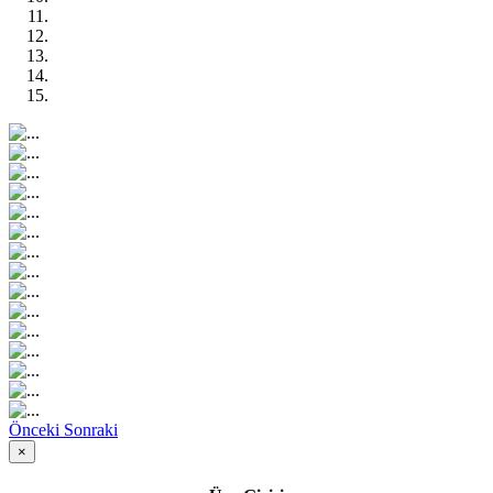
Önceki
Sonraki
×