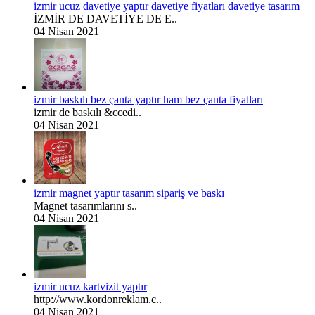
izmir ucuz davetiye yaptır davetiye fiyatları davetiye tasarım
İZMİR DE DAVETİYE DE E..
04 Nisan 2021
izmir baskılı bez çanta yaptır ham bez çanta fiyatları
izmir de baskılı &ccedi..
04 Nisan 2021
izmir magnet yaptır tasarım sipariş ve baskı
Magnet tasarımlarını s..
04 Nisan 2021
izmir ucuz kartvizit yaptır
http://www.kordonreklam.c..
04 Nisan 2021