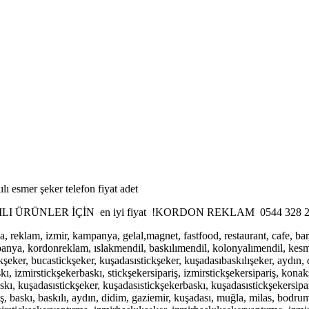
ılı esmer şeker telefon fiyat adet
ÜRÜNLER İÇİN en iyi fiyat !KORDON REKLAM 0544 328 2
a, reklam, izmir, kampanya, gelal,magnet, fastfood, restaurant, cafe, bar
panya, kordonreklam, ıslakmendil, baskılımendil, kolonyalımendil, kesmşe
kşeker, bucastickşeker, kuşadasıstickşeker, kuşadasıbaskılışeker, aydın, di
skı, izmirstickşekerbaskı, stickşekersipariş, izmirstickşekersipariş, kon
skı, kuşadasıstickşeker, kuşadasıstickşekerbaskı, kuşadasıstickşekersipar
, baskı, baskılı, aydın, didim, gaziemir, kuşadası, muğla, milas, bodrum