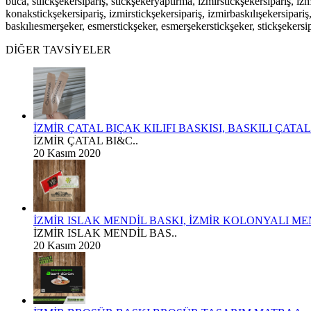
buca, stiickşekersipariş, stickşekeryaptırma, izmirstickşekersipariş, i
konakstickşekersipariş, izmirstickşekersipariş, izmirbaskılışekersipa
baskılıesmerşeker, esmerstickşeker, esmerşekerstickşeker, stickşekersipa
DİĞER TAVSİYELER
İZMİR ÇATAL BIÇAK KILIFI BASKISI, BASKILI ÇATA
İZMİR ÇATAL BI&C..
20 Kasım 2020
İZMİR ISLAK MENDİL BASKI, İZMİR KOLONYALI MEN
İZMİR ISLAK MENDİL BAS..
20 Kasım 2020