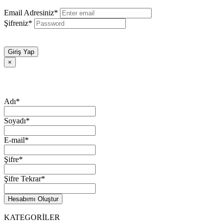
Email Adresiniz*
Şifreniz*
Giriş Yap
×
Adı*
Soyadı*
E-mail*
Şifre*
Şifre Tekrar*
Hesabımı Oluştur
KATEGORİLER