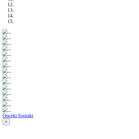
Önceki
Sonraki
×