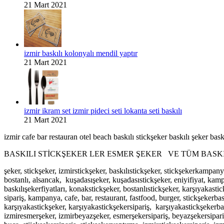
21 Mart 2021
izmir baskılı kolonyalı mendil yaptır
21 Mart 2021
izmir ikram set izmir pideci seti lokanta seti baskılı
21 Mart 2021
izmir cafe bar restauran otel beach baskılı stickşeker baskılı şeker bask
BASKILI STİCKŞEKER LER ESMER ŞEKER VE TÜM BASKILI 
şeker, stickşeker, izmirstickşeker, baskılıstickşeker, stickşekerkampany
bostanlı, alsancak, kuşadasışeker, kuşadasıstickşeker, eniyifiyat, kam
baskılışekerfiyatları, konakstickşeker, bostanlıstickşeker, karşıyakastic
sipariş, kampanya, cafe, bar, restaurant, fastfood, burger, stickşekerba
karşıyakastickşeker, karşıyakastickşekersipariş, karşıyakastickşekerba
izmiresmerşeker, izmirbeyazşeker, esmerşekersipariş, beyazşekersipariş