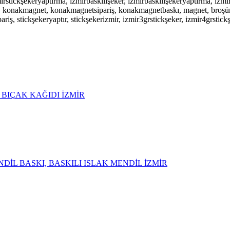
zmirstickşekeryaptırma, izmirbaskılışeker, izmirbaskılışekeryaptırma, izmi
riş, konakmagnet, konakmagnetsipariş, konakmagnetbaskı, magnet, broşür
riş, stickşekeryaptır, stickşekerizmir, izmir3grstickşeker, izmir4grstickş
L BIÇAK KAĞIDI İZMİR
DİL BASKI, BASKILI ISLAK MENDİL İZMİR