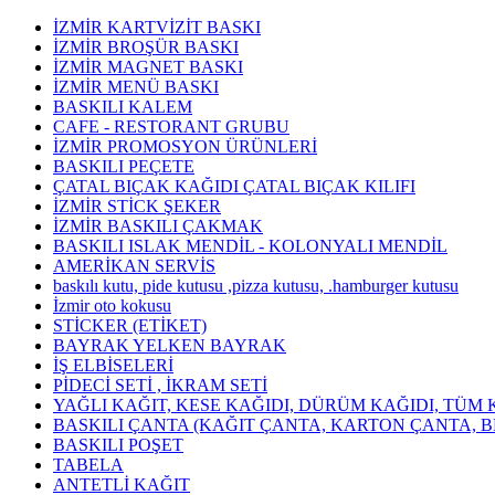
İZMİR KARTVİZİT BASKI
İZMİR BROŞÜR BASKI
İZMİR MAGNET BASKI
İZMİR MENÜ BASKI
BASKILI KALEM
CAFE - RESTORANT GRUBU
İZMİR PROMOSYON ÜRÜNLERİ
BASKILI PEÇETE
ÇATAL BIÇAK KAĞIDI ÇATAL BIÇAK KILIFI
İZMİR STİCK ŞEKER
İZMİR BASKILI ÇAKMAK
BASKILI ISLAK MENDİL - KOLONYALI MENDİL
AMERİKAN SERVİS
baskılı kutu, pide kutusu ,pizza kutusu, .hamburger kutusu
İzmir oto kokusu
STİCKER (ETİKET)
BAYRAK YELKEN BAYRAK
İŞ ELBİSELERİ
PİDECİ SETİ , İKRAM SETİ
YAĞLI KAĞIT, KESE KAĞIDI, DÜRÜM KAĞIDI, TÜM 
BASKILI ÇANTA (KAĞIT ÇANTA, KARTON ÇANTA, B
BASKILI POŞET
TABELA
ANTETLİ KAĞIT