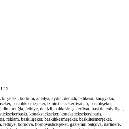
1 15
, kuşadası, bodrum, antalya, aydın, denizli, balıkesir, karşıyaka,
ker, baskılıkesmeşeker, izmirstickşekerfiyatları, baskılışeker,
dim, muğla, fethiye, denizli, balıkesir, şekerfiyat, baskılı, eniyifiyat,
akstickşekerbaskı, konakstickşeker, konakstickşekersipariş,
iş, reklam, baskılışeker, baskılıkesmeşeker, baskılıesmerşeker,
, fethiye, bornova, bornovastickşeker, gaziemir. balçova, narlıdere,