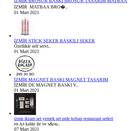
İZMİR BROŞÜR BASKI BROŞÜR TASARIM MATBAA
İZMİR MATBAA BRO�..
01 Mart 2021
İZMİR STİCK ŞEKER BASKILI ŞEKER
Özellikle self servi..
01 Mart 2021
İZMİR MAGNET BASKI MAGNET TASARIM
İZMİR DE MAGNET BASKI V..
01 Mart 2021
izmir ikram set yemek set pide kebap restaurant setleri
en iyi kalite ile ve s&ou..
07 Mart 2021