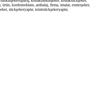
rbaskılışekersipariş, konakbaskılışeker, konakstickşeker,
, ürün, kordonreklam, ambalaj, firma, imalat, esmerşeker,
eker, stickşekeryaptır, izmirstickşekeryaptır,