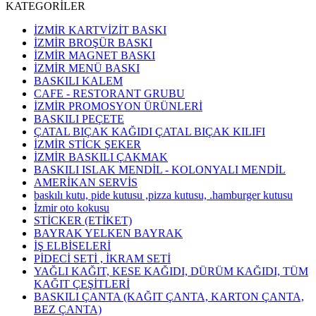
KATEGORİLER
İZMİR KARTVİZİT BASKI
İZMİR BROŞÜR BASKI
İZMİR MAGNET BASKI
İZMİR MENÜ BASKI
BASKILI KALEM
CAFE - RESTORANT GRUBU
İZMİR PROMOSYON ÜRÜNLERİ
BASKILI PEÇETE
ÇATAL BIÇAK KAĞIDI ÇATAL BIÇAK KILIFI
İZMİR STİCK ŞEKER
İZMİR BASKILI ÇAKMAK
BASKILI ISLAK MENDİL - KOLONYALI MENDİL
AMERİKAN SERVİS
baskılı kutu, pide kutusu ,pizza kutusu, .hamburger kutusu
İzmir oto kokusu
STİCKER (ETİKET)
BAYRAK YELKEN BAYRAK
İŞ ELBİSELERİ
PİDECİ SETİ , İKRAM SETİ
YAĞLI KAĞIT, KESE KAĞIDI, DÜRÜM KAĞIDI, TÜM
KAĞIT ÇEŞİTLERİ
BASKILI ÇANTA (KAĞIT ÇANTA, KARTON ÇANTA,
BEZ ÇANTA)