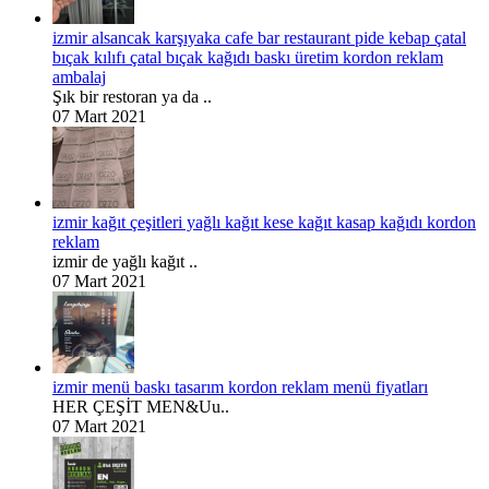
izmir alsancak karşıyaka cafe bar restaurant pide kebap çatal
bıçak kılıfı çatal bıçak kağıdı baskı üretim kordon reklam
ambalaj
Şık bir restoran ya da ..
07 Mart 2021
izmir kağıt çeşitleri yağlı kağıt kese kağıt kasap kağıdı kordon
reklam
izmir de yağlı kağıt ..
07 Mart 2021
izmir menü baskı tasarım kordon reklam menü fiyatları
HER ÇEŞİT MEN&Uu..
07 Mart 2021