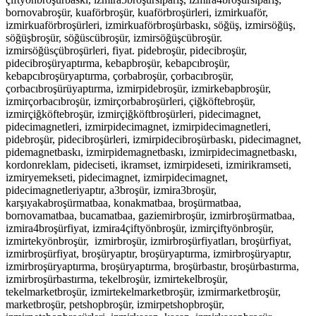
bornovabroşür, kuaförbroşür, kuaförbroşürleri, izmirkuaför,
izmirkuaförbroşürleri, izmirkuaförbroşürbaskı, söğüş, izmirsöğüş,
söğüşbroşür, söğüscübroşür, izmirsöğüşcübroşür.
izmirsöğüsçübroşürleri, fiyat. pidebroşür, pidecibroşür,
pidecibroşüryaptırma, kebapbroşür, kebapcıbroşür,
kebapcıbroşüryaptırma, çorbabroşür, çorbacıbroşür,
çorbacıbroşürüyaptırma, izmirpidebroşür, izmirkebapbroşür,
izmirçorbacıbroşür, izmirçorbabroşürleri, çiğköftebroşür,
izmirçiğköftebroşür, izmirçiğköftbroşürleri,
pidecimagnet,
pidecimagnetleri, izmirpidecimagnet, izmirpidecimagnetleri,
pidebroşür, pidecibroşürleri, izmirpidecibroşürbaskı, pidecimagnet,
pidemagnetbaskı, izmirpidemagnetbaskı, izmirpidecimagnetbaskı,
kordonreklam, pideciseti, ikramset, izmirpideseti, izmirikramseti,
izmiryemekseti, pidecimagnet, izmirpidecimagnet,
pidecimagnetleriyaptır, a3broşür, izmira3broşür,
karşıyakabroşürmatbaa, konakmatbaa, broşürmatbaa,
bornovamatbaa, bucamatbaa, gaziemirbroşür, izmirbroşürmatbaa,
izmira4broşürfiyat, izmira4çiftyönbroşür, izmirçiftyönbroşür,
izmirtekyönbroşür, izmirbroşür, izmirbroşürfiyatları, broşürfiyat,
izmirbroşürfiyat,
broşüryaptır, broşüryaptırma, izmirbroşüryaptır,
izmirbroşüryaptırma, broşüryaptırma, broşürbastır, broşürbastırma,
izmirbroşürbastırma, tekelbroşür, izmirtekelbroşür,
tekelmarketbroşür, izmirtekelmarketbroşür, izmirmarketbroşür,
marketbroşür, petshopbroşür, izmirpetshopbroşür,