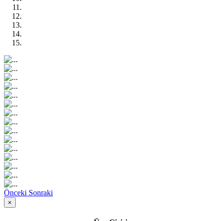
Önceki
Sonraki
×