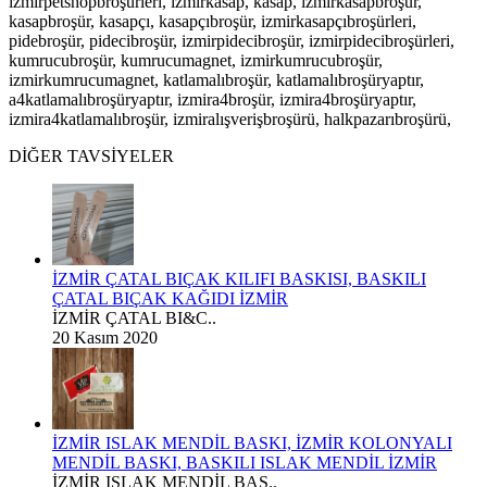
izmirpetshopbroşürleri, izmirkasap, kasap, izmirkasapbroşür,
kasapbroşür, kasapçı, kasapçıbroşür, izmirkasapçıbroşürleri,
pidebroşür, pidecibroşür, izmirpidecibroşür, izmirpidecibroşürleri,
kumrucubroşür, kumrucumagnet, izmirkumrucubroşür,
izmirkumrucumagnet, katlamalıbroşür, katlamalıbroşüryaptır,
a4katlamalıbroşüryaptır, izmira4broşür, izmira4broşüryaptır,
izmira4katlamalıbroşür, izmiralışverişbroşürü, halkpazarıbroşürü,
DİĞER TAVSİYELER
İZMİR ÇATAL BIÇAK KILIFI BASKISI, BASKILI
ÇATAL BIÇAK KAĞIDI İZMİR
İZMİR ÇATAL BI&C..
20 Kasım 2020
İZMİR ISLAK MENDİL BASKI, İZMİR KOLONYALI
MENDİL BASKI, BASKILI ISLAK MENDİL İZMİR
İZMİR ISLAK MENDİL BAS..