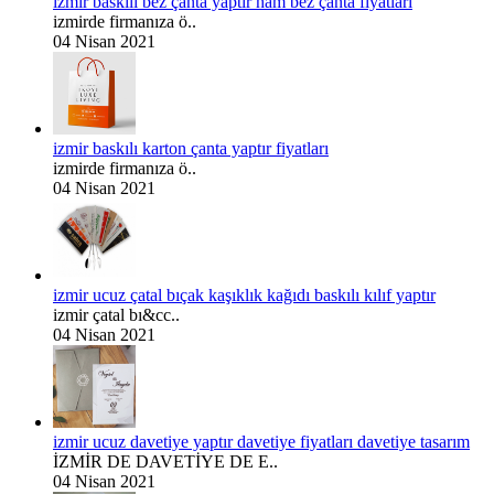
izmir baskılı bez çanta yaptır ham bez çanta fiyatları
izmirde firmanıza ö..
04 Nisan 2021
izmir baskılı karton çanta yaptır fiyatları
izmirde firmanıza ö..
04 Nisan 2021
izmir ucuz çatal bıçak kaşıklık kağıdı baskılı kılıf yaptır
izmir çatal bı&cc..
04 Nisan 2021
izmir ucuz davetiye yaptır davetiye fiyatları davetiye tasarım
İZMİR DE DAVETİYE DE E..
04 Nisan 2021