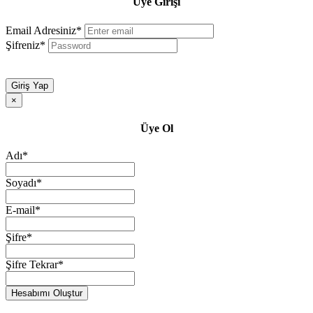
Üye Girişi
Email Adresiniz*
Şifreniz*
Giriş Yap
×
Üye Ol
Adı*
Soyadı*
E-mail*
Şifre*
Şifre Tekrar*
Hesabımı Oluştur