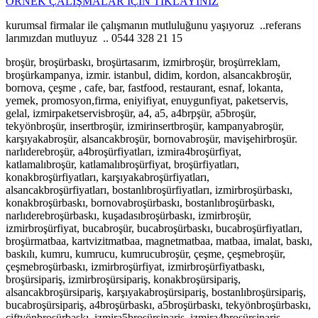
ÖRNEK ÇALIŞMALAR İÇİN TIKLAYINIZ
kurumsal firmalar ile çalışmanın mutluluğunu yaşıyoruz ..referans
larımızdan mutluyuz .. 0544 328 21 15
broşür, broşürbaskı, broşürtasarım, izmirbroşür, broşürreklam,
broşürkampanya, izmir. istanbul, didim, kordon, alsancakbroşür,
bornova, çeşme , cafe, bar, fastfood, restaurant, esnaf, lokanta,
yemek, promosyon,firma, eniyifiyat, enuygunfiyat, paketservis,
gelal, izmirpaketservisbroşür, a4, a5, a4brpşür, a5broşür,
tekyönbroşür, insertbroşür, izmirinsertbroşür, kampanyabroşür,
karşıyakabroşür, alsancakbroşür, bornovabroşür, mavişehirbroşür.
narlıderebroşür, a4broşürfiyatları, izmira4broşürfiyat,
katlamalıbroşür, katlamalıbroşürfiyat, broşürfiyatları,
konakbroşürfiyatları, karşıyakabroşürfiyatları,
alsancakbroşürfiyatları, bostanlıbroşürfiyatları, izmirbroşürbaskı,
konakbroşürbaskı, bornovabroşürbaskı, bostanlıbroşürbaskı,
narlıderebroşürbaskı, kuşadasıbroşürbaskı, izmirbroşür,
izmirbroşürfiyat, bucabroşür, bucabroşürbaskı, bucabroşürfiyatları,
broşürmatbaa, kartvizitmatbaa, magnetmatbaa, matbaa, imalat, baskı,
baskılı, kumru, kumrucu, kumrucubroşür, çeşme, çeşmebroşür,
çeşmebroşürbaskı, izmirbroşürfiyat, izmirbroşürfiyatbaskı,
broşürsipariş, izmirbroşürsipariş, konakbroşürsipariş,
alsancakbroşürsipariş, karşıyakabroşürsipariş, bostanlıbroşürsipariş,
bucabroşürsipariş, a4broşürbaskı, a5broşürbaskı, tekyönbroşürbaskı,
çiftyönbroşürbaskı, izmira5broşürsipariş, izmira4broşürsipariş,