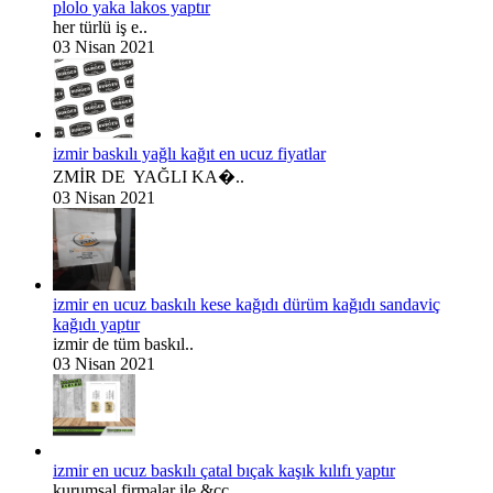
plolo yaka lakos yaptır
her türlü iş e..
03 Nisan 2021
izmir baskılı yağlı kağıt en ucuz fiyatlar
ZMİR DE YAĞLI KA�..
03 Nisan 2021
izmir en ucuz baskılı kese kağıdı dürüm kağıdı sandaviç
kağıdı yaptır
izmir de tüm baskıl..
03 Nisan 2021
izmir en ucuz baskılı çatal bıçak kaşık kılıfı yaptır
kurumsal firmalar ile &cc..