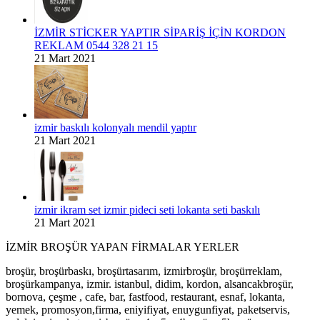
İZMİR STİCKER YAPTIR SİPARİŞ İÇİN KORDON
REKLAM 0544 328 21 15
21 Mart 2021
izmir baskılı kolonyalı mendil yaptır
21 Mart 2021
izmir ikram set izmir pideci seti lokanta seti baskılı
21 Mart 2021
İZMİR BROŞÜR YAPAN FİRMALAR YERLER
broşür, broşürbaskı, broşürtasarım, izmirbroşür, broşürreklam,
broşürkampanya, izmir. istanbul, didim, kordon, alsancakbroşür,
bornova, çeşme , cafe, bar, fastfood, restaurant, esnaf, lokanta,
yemek, promosyon,firma, eniyifiyat, enuygunfiyat, paketservis,