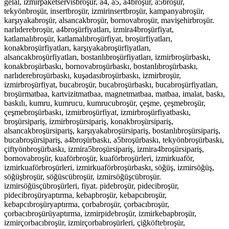
gelal, izmirpaketservisbroşür, a4, a5, a4broşür, a5broşür,
tekyönbroşür, insertbroşür, izmirinsertbroşür, kampanyabroşür,
karşıyakabroşür, alsancakbroşür, bornovabroşür, mavişehirbroşür.
narlıderebroşür, a4broşürfiyatları, izmira4broşürfiyat,
katlamalıbroşür, katlamalıbroşürfiyat, broşürfiyatları,
konakbroşürfiyatları, karşıyakabroşürfiyatları,
alsancakbroşürfiyatları, bostanlıbroşürfiyatları, izmirbroşürbaskı,
konakbroşürbaskı, bornovabroşürbaskı, bostanlıbroşürbaskı,
narlıderebroşürbaskı, kuşadasıbroşürbaskı, izmirbroşür,
izmirbroşürfiyat, bucabroşür, bucabroşürbaskı, bucabroşürfiyatları,
broşürmatbaa, kartvizitmatbaa, magnetmatbaa, matbaa, imalat, baskı,
baskılı, kumru, kumrucu, kumrucubroşür, çeşme, çeşmebroşür,
çeşmebroşürbaskı, izmirbroşürfiyat, izmirbroşürfiyatbaskı,
broşürsipariş, izmirbroşürsipariş, konakbroşürsipariş,
alsancakbroşürsipariş, karşıyakabroşürsipariş, bostanlıbroşürsipariş,
bucabroşürsipariş, a4broşürbaskı, a5broşürbaskı, tekyönbroşürbaskı,
çiftyönbroşürbaskı, izmira5broşürsipariş, izmira4broşürsipariş,
bornovabroşür, kuaförbroşür, kuaförbroşürleri, izmirkuaför,
izmirkuaförbroşürleri, izmirkuaförbroşürbaskı, söğüş, izmirsöğüş,
söğüşbroşür, söğüscübroşür, izmirsöğüşcübroşür.
izmirsöğüsçübroşürleri, fiyat. pidebroşür, pidecibroşür,
pidecibroşüryaptırma, kebapbroşür, kebapcıbroşür,
kebapcıbroşüryaptırma, çorbabroşür, çorbacıbroşür,
çorbacıbroşürüyaptırma, izmirpidebroşür, izmirkebapbroşür,
izmirçorbacıbroşür, izmirçorbabroşürleri, çiğköftebroşür,