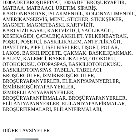
1000ADETBROŞÜRFİYAT, 1000ADETBROŞÜRYAPTIR,
MATBAA, MATBAACI, ÜRETİM, SİPARİŞ,
KARTONBARDAK, ISLAKMENDİL, KOLONYALIMENDİL,
AMERİKANSERVİS, MENÜ, STİCKER, STİCKŞEKER,
MAGNET, MAGNETBASKI, KARTVİZİT,
KARTVİZİTBASKI, KARTVİZİTÇİ, YAĞLIKAĞIT,
KESEKAĞIDI, ÇATALBIÇAKKILIFI, YELKENBAYRAK,
POŞET, POŞETÇİ, BASKILIKALEM, ANTETLİKAĞIT,
DAVETİYE, PİPET, İŞELBİSELERİ, TİŞÖRT, POLAR,
LAKOS, BASKILIPEÇETE, ÇAKMAK, BASKILIÇAKMAK,
KALEM, KALEMCİ, BASKILIKALEM, OTOKOKU,
OTOKOKUSU, OTOPASPAS, BASKILIOTOKOKUSU,
BASKILIOTOPASPAS, TABELA, TABELACI,
BROŞÜRCÜLER, İZMİRBROŞÜRCÜLER,
BROŞÜRYAPANYERLER, ELİLANIYAPANYERLER,
İZMİRBROŞÜRYAPANYERLER,
İZMİRELİLANIYAPANYERLER,
BROŞÜRYAPANFİRMALAR, BROŞÜRYAPANYERLER,
ELİLANIYAPANYERLER, ELİLANIYAPANFİRMALAR,
BROŞÜRFİRMALARI, ELİLANIFİRMALARI,
DİĞER TAVSİYELER