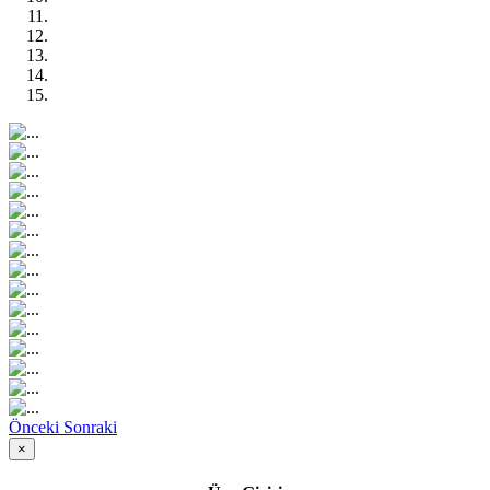
Önceki
Sonraki
×