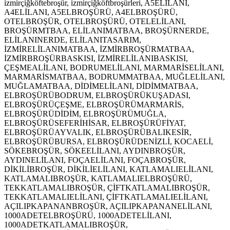
izmirçiğköftebroşür, izmirçiğköftbroşürleri, A5ELİLANI,
A4ELİLANI, A5ELBROŞÜRÜ, A4ELBROŞÜRÜ,
OTELBROŞÜR, OTELBROŞÜRÜ, OTELELİLANI,
BROŞÜRMTBAA, ELİLANIMATBAA, BROŞÜRNERDE,
ELİLANINERDE, ELİLANITASARIM,
İZMİRELİLANIMATBAA, İZMİRBROŞÜRMATBAA,
İZMİRBROŞÜRBASKISI, İZMİRELİLANIBASKISI,
ÇEŞMEALİLANI, BODRUMELİLANI, MARMARİSELİLANI,
MARMARİSMATBAA, BODRUMMATBAA, MUĞLELİLANI,
MUĞLAMATBAA, DİDİMELİLANI, DİDİMMATBAA,
ELBROŞÜRÜBODRUM, ELBROŞÜRÜKUŞADASI,
ELBROŞÜRÜÇEŞME, ELBROŞÜRÜMARMARİS,
ELBROŞÜRÜDİDİM, ELBROŞÜRÜMUĞLA,
ELBROŞÜRÜSEFERİHİSAR, ELBROŞÜRÜFİYAT,
ELBROŞÜRÜAYVALIK, ELBROŞÜRÜBALIKESİR,
ELBROŞÜRÜBURSA, ELBROŞÜRÜDENİZLİ, KOCAELİ,
SÖKEBROŞÜR, SÖKEELİLANI, AYDINBROŞÜR,
AYDINELİLANI, FOÇAELİLANI, FOÇABROŞÜR,
DİKİLİBROŞÜR, DİKİLİELİLANI, KATLAMALIELİLANI,
KATLAMALIBROŞÜR, KATLAMALIELBROŞÜRÜ,
TEKKATLAMALIBROŞÜR, ÇİFTKATLAMALIBROŞÜR,
TEKKATLAMALIELİLANI, ÇİFTKATLAMALIELİLANI,
AÇILIPKAPANANBROŞÜR, AÇILIPKAPANANELİLANI,
1000ADETELBROŞÜRÜ, 1000ADETELİLANI,
1000ADETKATLAMALIBROŞÜR,