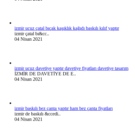
izmir ucuz çatal bıçak kaşıklık kağıdı baskılı kılıf yaptır
izmir çatal bı&cc..
04 Nisan 2021
izmir ucuz davetiye yaptır davetiye fiyatları davetiye tasarım
İZMİR DE DAVETİYE DE E..
04 Nisan 2021
izmir baskılı bez çanta yaptır ham bez çanta fiyatları
izmir de baskılı &ccedi..
04 Nisan 2021