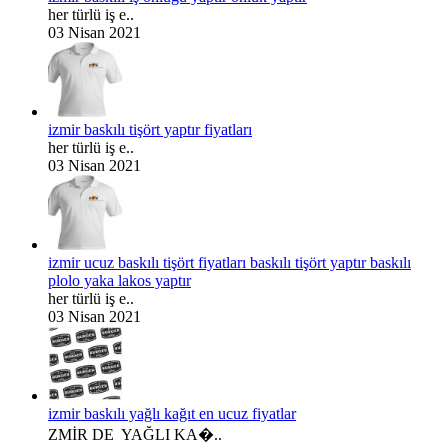
her türlü iş e..
03 Nisan 2021
izmir baskılı tişört yaptır fiyatları
her türlü iş e..
03 Nisan 2021
izmir ucuz baskılı tişört fiyatları baskılı tişört yaptır baskılı
plolo yaka lakos yaptır
her türlü iş e..
03 Nisan 2021
izmir baskılı yağlı kağıt en ucuz fiyatlar
ZMİR DE YAĞLI KA�..