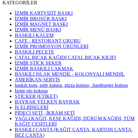
KATEGORİLER
İZMİR KARTVİZİT BASKI
İZMİR BROŞÜR BASKI
İZMİR MAGNET BASKI
İZMİR MENÜ BASKI
BASKILI KALEM
CAFE - RESTORANT GRUBU
İZMİR PROMOSYON ÜRÜNLERİ
BASKILI PEÇETE
ÇATAL BIÇAK KAĞIDI ÇATAL BIÇAK KILIFI
İZMİR STİCK ŞEKER
İZMİR BASKILI ÇAKMAK
BASKILI ISLAK MENDİL - KOLONYALI MENDİL
AMERİKAN SERVİS
baskılı kutu, pide kutusu ,pizza kutusu, .hamburger kutusu
İzmir oto kokusu
STİCKER (ETİKET)
BAYRAK YELKEN BAYRAK
İŞ ELBİSELERİ
PİDECİ SETİ , İKRAM SETİ
YAĞLI KAĞIT, KESE KAĞIDI, DÜRÜM KAĞIDI, TÜM
KAĞIT ÇEŞİTLERİ
BASKILI ÇANTA (KAĞIT ÇANTA, KARTON ÇANTA,
BEZ ÇANTA)