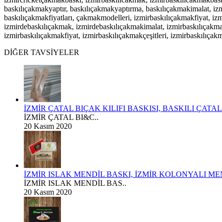
baskılıçakmakyaptır, baskılıçakmakyaptırma, baskılıçakmakimalat, iz
baskılıçakmakfiyatları, çakmakmodelleri, izmirbaskılıçakmakfiyat, izm
izmirdebaskılıçakmak, izmirdebaskılıçakmakimalat, izmirbaskılıçakm
izmirbaskılıçakmakfiyat, izmirbaskılıçakmakçeşitleri, izmirbaskılıçak
DİĞER TAVSİYELER
İZMİR ÇATAL BIÇAK KILIFI BASKISI, BASKILI ÇATA
İZMİR ÇATAL BI&C..
20 Kasım 2020
İZMİR ISLAK MENDİL BASKI, İZMİR KOLONYALI MEN
İZMİR ISLAK MENDİL BAS..
20 Kasım 2020