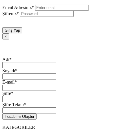
Email Adresiniz*
Şifreniz*
Giriş Yap
×
Adı*
Soyadı*
E-mail*
Şifre*
Şifre Tekrar*
Hesabımı Oluştur
KATEGORİLER