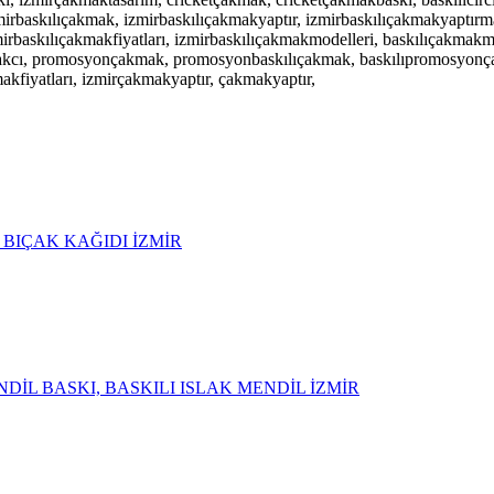
mirbaskılıçakmak, izmirbaskılıçakmakyaptır, izmirbaskılıçakmakyaptırma
irbaskılıçakmakfiyatları, izmirbaskılıçakmakmodelleri, baskılıçakmakmo
akcı,
promosyonçakmak, promosyonbaskılıçakmak, baskılıpromosyonçak
makfiyatları, izmirçakmakyaptır, çakmakyaptır,
L BIÇAK KAĞIDI İZMİR
DİL BASKI, BASKILI ISLAK MENDİL İZMİR