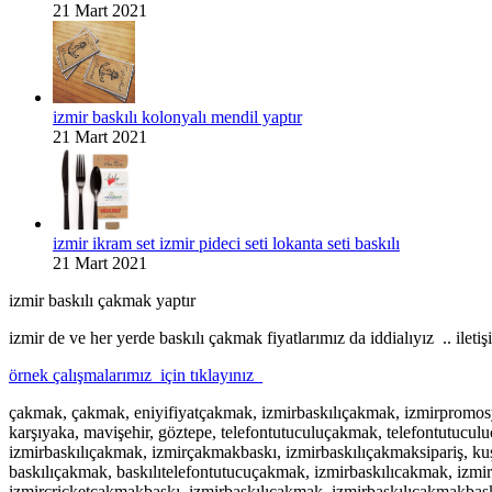
21 Mart 2021
izmir baskılı kolonyalı mendil yaptır
21 Mart 2021
izmir ikram set izmir pideci seti lokanta seti baskılı
21 Mart 2021
izmir baskılı çakmak yaptır
izmir de ve her yerde baskılı çakmak fiyatlarımız da iddialıyız .. ileti
örnek çalışmalarımız için tıklayınız
çakmak, çakmak, eniyifiyatçakmak, izmirbaskılıçakmak, izmirpromo
karşıyaka, mavişehir, göztepe, telefontutuculuçakmak, telefontutuculu
izmirbaskılıçakmak, izmirçakmakbaskı, izmirbaskılıçakmaksipariş, ku
baskılıçakmak, baskılıtelefontutucuçakmak, izmirbaskılıcakmak, izmi
izmircricketçakmakbaskı,
izmirbaskılıcakmak, izmirbaskılıcakmakbask