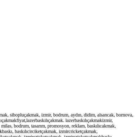
, sibopluçakmak, izmir, bodrum, aydın, didim, alsancak, bornova,
ılıçakmakfiyat,lazerbaskılıçakmak. lazerbaskılıçakmakizmir,
, milas, bodrum, tasarım, promosyon, reklam, baskılıcakmak,
baskı, baskılıcirciketçakmak, izmircricketçakmak,
ciketçakmak, izmircricketçakmak, izmircricketçakmakbaskı,