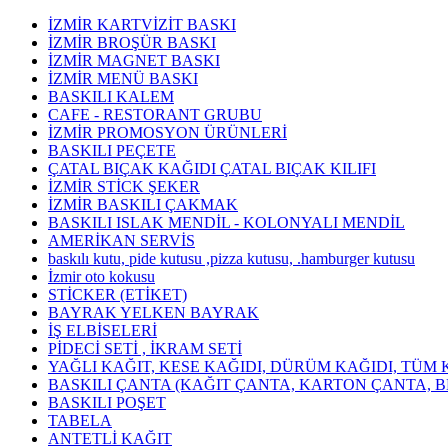
İZMİR KARTVİZİT BASKI
İZMİR BROŞÜR BASKI
İZMİR MAGNET BASKI
İZMİR MENÜ BASKI
BASKILI KALEM
CAFE - RESTORANT GRUBU
İZMİR PROMOSYON ÜRÜNLERİ
BASKILI PEÇETE
ÇATAL BIÇAK KAĞIDI ÇATAL BIÇAK KILIFI
İZMİR STİCK ŞEKER
İZMİR BASKILI ÇAKMAK
BASKILI ISLAK MENDİL - KOLONYALI MENDİL
AMERİKAN SERVİS
baskılı kutu, pide kutusu ,pizza kutusu, .hamburger kutusu
İzmir oto kokusu
STİCKER (ETİKET)
BAYRAK YELKEN BAYRAK
İŞ ELBİSELERİ
PİDECİ SETİ , İKRAM SETİ
YAĞLI KAĞIT, KESE KAĞIDI, DÜRÜM KAĞIDI, TÜM 
BASKILI ÇANTA (KAĞIT ÇANTA, KARTON ÇANTA, B
BASKILI POŞET
TABELA
ANTETLİ KAĞIT