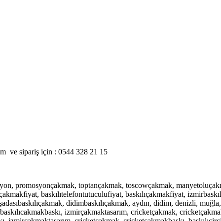
şim ve sipariş için : 0544 328 21 15
syon, promosyonçakmak, toptançakmak, toscowçakmak, manyetoluçakmak
çakmakfiyat, baskılıtelefontutuculufiyat, baskılıçakmakfiyat, izmirbask
şadasıbaskılıçakmak, didimbaskılıçakmak, aydın, didim, denizli, muğla
rbaskılıcakmakbaskı, izmirçakmaktasarım, cricketçakmak, cricketçakmak
ı, izmirçakmaktasarım, cricketçakmak, cricketçakmakbaskı, baskılıcir