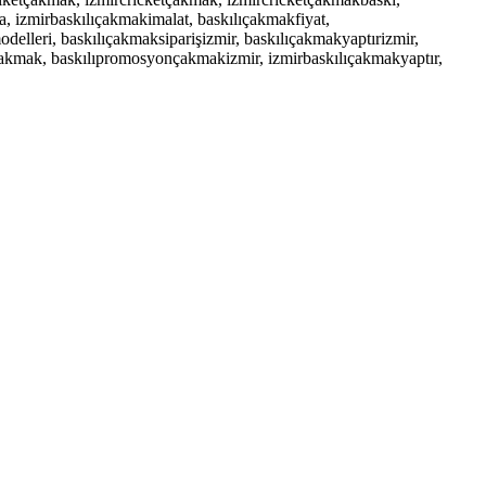
, izmirbaskılıçakmakimalat, baskılıçakmakfiyat,
delleri, baskılıçakmaksiparişizmir, baskılıçakmakyaptırizmir,
mak, baskılıpromosyonçakmakizmir, izmirbaskılıçakmakyaptır,