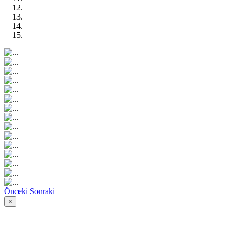
Önceki
Sonraki
×