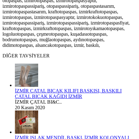
otopaspas, izmirotopaspas, izmirotopaspasyaptır,
izmirotopaspassipariş, otopaspassipariş, otopaspastasarım,
izmirotopaspastasarım, kraftotopaspas, izmirkraftotopaspas,
izmirotopaspas, izmirotopaspasyaptır, izmirotokokuotopaspas,
izmirotopaspassipariş, izmirotopaspassipariş, izmirotopaspasfiyat,
kraftotopaspas, izmirkraftotopaspas, izmirotoyıkamaotopaspas,
logoluotopaspas, çeşmeotopaspas, kuşadasıotopaspas,
bodrumotopaspas, muğlaotopaspas, aydınotopaspas,
didimotopaspas, alsancakotopaspas, izmir, baskılı,
DİĞER TAVSİYELER
İZMİR ÇATAL BIÇAK KILIFI BASKISI, BASKILI
ÇATAL BIÇAK KAĞIDI İZMİR
İZMİR ÇATAL BI&C..
20 Kasım 2020
İZMİR ISLAK MENDİL BASKI, İZMİR KOLONYALI