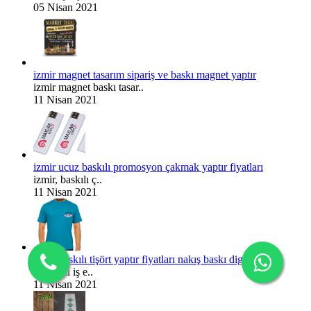
05 Nisan 2021
izmir magnet tasarım sipariş ve baskı magnet yaptır
izmir magnet baskı tasar..
11 Nisan 2021
izmir ucuz baskılı promosyon çakmak yaptır fiyatları
izmir, baskılı ç..
11 Nisan 2021
izmir baskılı tişört yaptır fiyatları nakış baskı digital baskı
her türlü iş e..
11 Nisan 2021