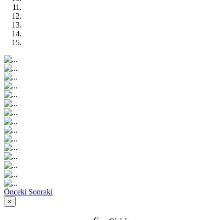
Önceki
Sonraki
×