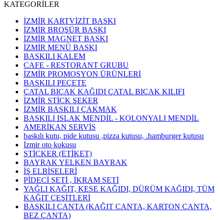
KATEGORİLER
İZMİR KARTVİZİT BASKI
İZMİR BROŞÜR BASKI
İZMİR MAGNET BASKI
İZMİR MENÜ BASKI
BASKILI KALEM
CAFE - RESTORANT GRUBU
İZMİR PROMOSYON ÜRÜNLERİ
BASKILI PEÇETE
ÇATAL BIÇAK KAĞIDI ÇATAL BIÇAK KILIFI
İZMİR STİCK ŞEKER
İZMİR BASKILI ÇAKMAK
BASKILI ISLAK MENDİL - KOLONYALI MENDİL
AMERİKAN SERVİS
baskılı kutu, pide kutusu ,pizza kutusu, .hamburger kutusu
İzmir oto kokusu
STİCKER (ETİKET)
BAYRAK YELKEN BAYRAK
İŞ ELBİSELERİ
PİDECİ SETİ , İKRAM SETİ
YAĞLI KAĞIT, KESE KAĞIDI, DÜRÜM KAĞIDI, TÜM
KAĞIT ÇEŞİTLERİ
BASKILI ÇANTA (KAĞIT ÇANTA, KARTON ÇANTA,
BEZ ÇANTA)