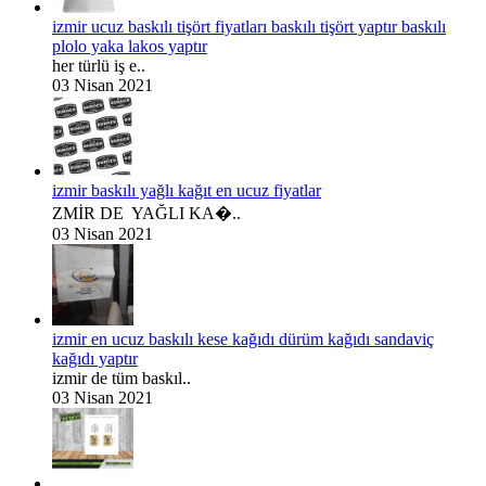
izmir ucuz baskılı tişört fiyatları baskılı tişört yaptır baskılı
plolo yaka lakos yaptır
her türlü iş e..
03 Nisan 2021
izmir baskılı yağlı kağıt en ucuz fiyatlar
ZMİR DE YAĞLI KA�..
03 Nisan 2021
izmir en ucuz baskılı kese kağıdı dürüm kağıdı sandaviç
kağıdı yaptır
izmir de tüm baskıl..
03 Nisan 2021