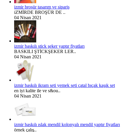
izmir broşür tasarım ve sipariş
iZMİRDE BROŞÜR DE ..
04 Nisan 2021
izmir baskılı stick şeker yaptır fiyatları
BASKILI ŞTİCKŞEKER LER..
04 Nisan 2021
izmir baskılı ikram seti yemek seti çatal bıçak kaşık set
en iyi kalite ile ve s&ou..
04 Nisan 2021
izmir baskılı ıslak mendil kolonyalı mendil yaptır fiyatları
örnek çalış..