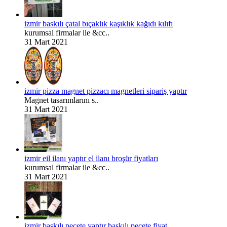
izmir baskılı çatal bıçaklık kaşıklık kağıdı kılıfı
kurumsal firmalar ile &cc..
31 Mart 2021
izmir pizza magnet pizzacı magnetleri sipariş yaptır
Magnet tasarımlarını s..
31 Mart 2021
izmir eil ilanı yaptır el ilanı broşür fiyatları
kurumsal firmalar ile &cc..
31 Mart 2021
izmir baskılı peçete yaptır baskılı peçete fiyat