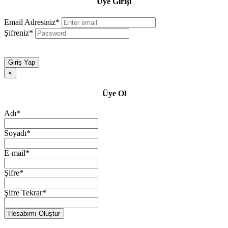
Üye Girişi
Email Adresiniz*
Şifreniz*
Giriş Yap
×
Üye Ol
Adı*
Soyadı*
E-mail*
Şifre*
Şifre Tekrar*
Hesabımı Oluştur