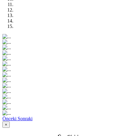
Önceki
Sonraki
×