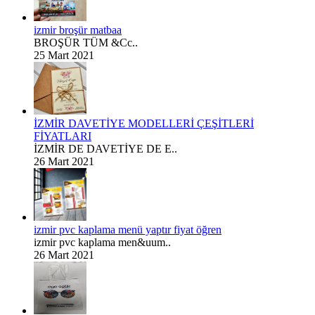
izmir broşür matbaa
BROŞÜR TÜM &Cc..
25 Mart 2021
İZMİR DAVETİYE MODELLERİ ÇEŞİTLERİ
FİYATLARI
İZMİR DE DAVETİYE DE E..
26 Mart 2021
izmir pvc kaplama menü yaptır fiyat öğren
izmir pvc kaplama men&uum..
26 Mart 2021