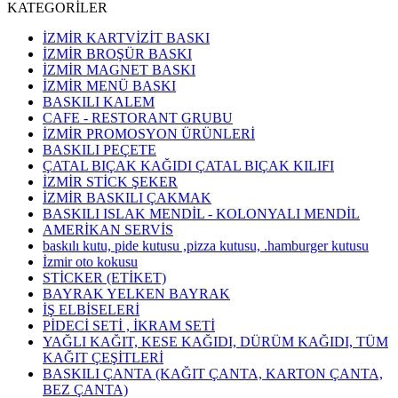
KATEGORİLER
İZMİR KARTVİZİT BASKI
İZMİR BROŞÜR BASKI
İZMİR MAGNET BASKI
İZMİR MENÜ BASKI
BASKILI KALEM
CAFE - RESTORANT GRUBU
İZMİR PROMOSYON ÜRÜNLERİ
BASKILI PEÇETE
ÇATAL BIÇAK KAĞIDI ÇATAL BIÇAK KILIFI
İZMİR STİCK ŞEKER
İZMİR BASKILI ÇAKMAK
BASKILI ISLAK MENDİL - KOLONYALI MENDİL
AMERİKAN SERVİS
baskılı kutu, pide kutusu ,pizza kutusu, .hamburger kutusu
İzmir oto kokusu
STİCKER (ETİKET)
BAYRAK YELKEN BAYRAK
İŞ ELBİSELERİ
PİDECİ SETİ , İKRAM SETİ
YAĞLI KAĞIT, KESE KAĞIDI, DÜRÜM KAĞIDI, TÜM
KAĞIT ÇEŞİTLERİ
BASKILI ÇANTA (KAĞIT ÇANTA, KARTON ÇANTA,
BEZ ÇANTA)