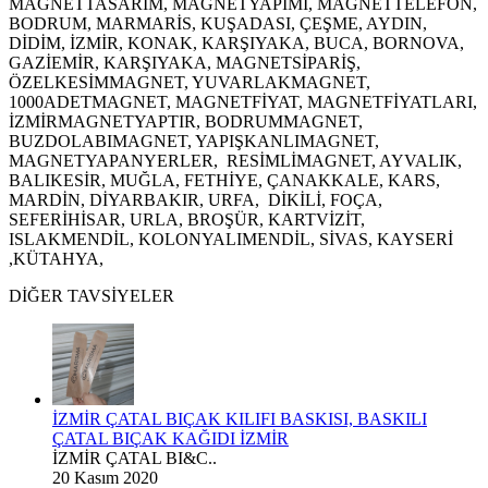
MAGNETTASARIM, MAGNETYAPIMI, MAGNETTELEFON,
BODRUM, MARMARİS, KUŞADASI, ÇEŞME, AYDIN,
DİDİM, İZMİR, KONAK, KARŞIYAKA, BUCA, BORNOVA,
GAZİEMİR, KARŞIYAKA, MAGNETSİPARİŞ,
ÖZELKESİMMAGNET, YUVARLAKMAGNET,
1000ADETMAGNET, MAGNETFİYAT, MAGNETFİYATLARI,
İZMİRMAGNETYAPTIR, BODRUMMAGNET,
BUZDOLABIMAGNET, YAPIŞKANLIMAGNET,
MAGNETYAPANYERLER, RESİMLİMAGNET, AYVALIK,
BALIKESİR, MUĞLA, FETHİYE, ÇANAKKALE, KARS,
MARDİN, DİYARBAKIR, URFA, DİKİLİ, FOÇA,
SEFERİHİSAR, URLA, BROŞÜR, KARTVİZİT,
ISLAKMENDİL, KOLONYALIMENDİL, SİVAS, KAYSERİ
,KÜTAHYA,
DİĞER TAVSİYELER
İZMİR ÇATAL BIÇAK KILIFI BASKISI, BASKILI
ÇATAL BIÇAK KAĞIDI İZMİR
İZMİR ÇATAL BI&C..
20 Kasım 2020