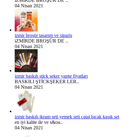
iZMİRDE BROŞÜR DE ..
04 Nisan 2021
izmir broşür tasarım ve sipariş
iZMİRDE BROŞÜR DE ..
04 Nisan 2021
izmir baskılı stick şeker yaptır fiyatları
BASKILI ŞTİCKŞEKER LER..
04 Nisan 2021
izmir baskılı ikram seti yemek seti çatal bıçak kaşık set
en iyi kalite ile ve s&ou..
04 Nisan 2021