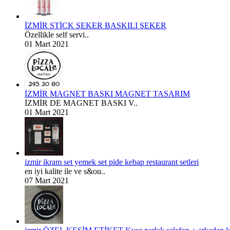
İZMİR STİCK ŞEKER BASKILI ŞEKER
Özellikle self servi..
01 Mart 2021
İZMİR MAGNET BASKI MAGNET TASARIM
İZMİR DE MAGNET BASKI V..
01 Mart 2021
izmir ikram set yemek set pide kebap restaurant setleri
en iyi kalite ile ve s&ou..
07 Mart 2021