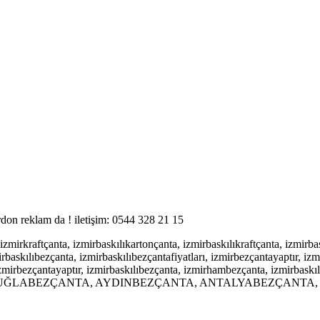
ordon reklam da ! iletişim: 0544 328 21 15
 izmirkraftçanta, izmirbaskılıkartonçanta, izmirbaskılıkraftçanta, izmirba
irbaskılıbezçanta, izmirbaskılıbezçantafiyatları, izmirbezçantayaptır, iz
izmirbezçantayaptır, izmirbaskılıbezçanta, izmirhambezçanta, izmirbaskıl
 MUĞLABEZÇANTA, AYDINBEZÇANTA, ANTALYABEZÇANTA