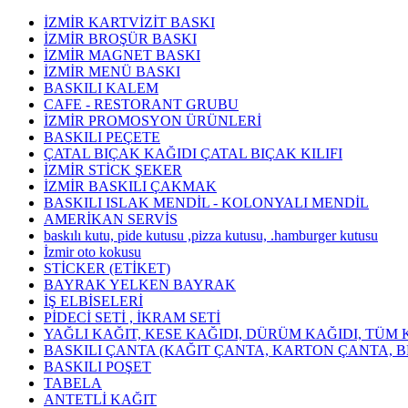
İZMİR KARTVİZİT BASKI
İZMİR BROŞÜR BASKI
İZMİR MAGNET BASKI
İZMİR MENÜ BASKI
BASKILI KALEM
CAFE - RESTORANT GRUBU
İZMİR PROMOSYON ÜRÜNLERİ
BASKILI PEÇETE
ÇATAL BIÇAK KAĞIDI ÇATAL BIÇAK KILIFI
İZMİR STİCK ŞEKER
İZMİR BASKILI ÇAKMAK
BASKILI ISLAK MENDİL - KOLONYALI MENDİL
AMERİKAN SERVİS
baskılı kutu, pide kutusu ,pizza kutusu, .hamburger kutusu
İzmir oto kokusu
STİCKER (ETİKET)
BAYRAK YELKEN BAYRAK
İŞ ELBİSELERİ
PİDECİ SETİ , İKRAM SETİ
YAĞLI KAĞIT, KESE KAĞIDI, DÜRÜM KAĞIDI, TÜM 
BASKILI ÇANTA (KAĞIT ÇANTA, KARTON ÇANTA, B
BASKILI POŞET
TABELA
ANTETLİ KAĞIT