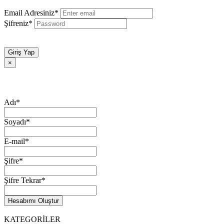
Email Adresiniz*
Şifreniz*
Giriş Yap
×
Adı*
Soyadı*
E-mail*
Şifre*
Şifre Tekrar*
Hesabımı Oluştur
KATEGORİLER