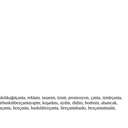
skılıkağıtçanta, reklam. tasarım, izmir, promosyon, çanta, izmirçanta,
mirbaskılıbezçantayaptır, kuşadası, aydın, didim, bodrum, alsancak,
ıçanta, bezçanta, baskılıbezçanta, bezçantabaskı, bezçantaimalat,
,