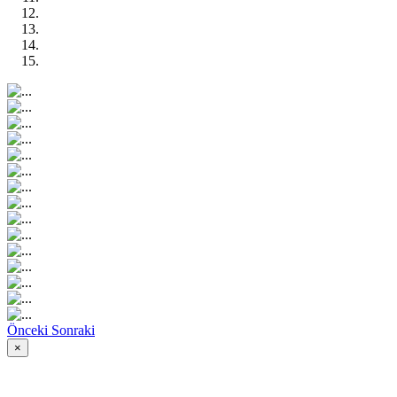
Önceki
Sonraki
×