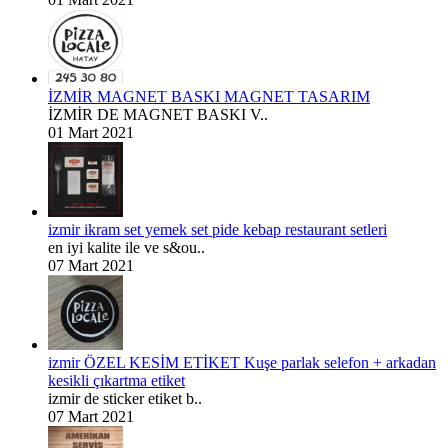
İZMİR MAGNET BASKI MAGNET TASARIM
İZMİR DE MAGNET BASKI V..
01 Mart 2021
izmir ikram set yemek set pide kebap restaurant setleri
en iyi kalite ile ve s&ou..
07 Mart 2021
izmir ÖZEL KESİM ETİKET Kuşe parlak selefon + arkadan
kesikli çıkartma etiket
izmir de sticker etiket b..
07 Mart 2021