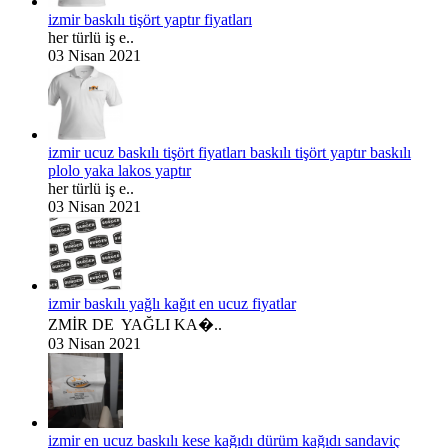
izmir baskılı tişört yaptır fiyatları
her türlü iş e..
03 Nisan 2021
izmir ucuz baskılı tişört fiyatları baskılı tişört yaptır baskılı
plolo yaka lakos yaptır
her türlü iş e..
03 Nisan 2021
izmir baskılı yağlı kağıt en ucuz fiyatlar
ZMİR DE YAĞLI KA�..
03 Nisan 2021
izmir en ucuz baskılı kese kağıdı dürüm kağıdı sandaviç