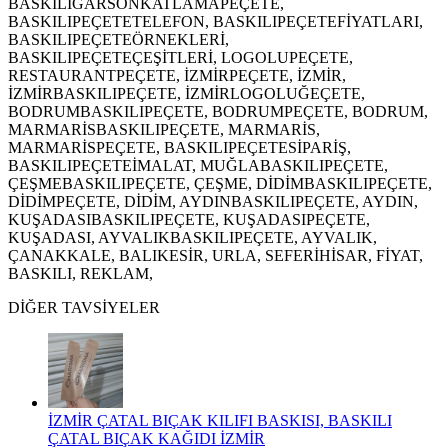
BASKILIGARSONKATLAMAPEÇETE,
BASKILIPEÇETETELEFON, BASKILIPEÇETEFİYATLARI,
BASKILIPEÇETEÖRNEKLERİ,
BASKILIPEÇETEÇEŞİTLERİ, LOGOLUPEÇETE,
RESTAURANTPEÇETE, İZMİRPEÇETE, İZMİR,
İZMİRBASKILIPEÇETE, İZMİRLOGOLUĞEÇETE,
BODRUMBASKILIPEÇETE, BODRUMPEÇETE, BODRUM,
MARMARİSBASKILIPEÇETE, MARMARİS,
MARMARİSPEÇETE, BASKILIPEÇETESİPARİŞ,
BASKILIPEÇETEİMALAT, MUĞLABASKILIPEÇETE,
ÇEŞMEBASKILIPEÇETE, ÇEŞME, DİDİMBASKILIPEÇETE,
DİDİMPEÇETE, DİDİM, AYDINBASKILIPEÇETE, AYDIN,
KUŞADASIBASKILIPEÇETE, KUŞADASIPEÇETE,
KUŞADASI, AYVALIKBASKILIPEÇETE, AYVALIK,
ÇANAKKALE, BALIKESİR, URLA, SEFERİHİSAR, FİYAT,
BASKILI, REKLAM,
DİĞER TAVSİYELER
İZMİR ÇATAL BIÇAK KILIFI BASKISI, BASKILI
ÇATAL BIÇAK KAĞIDI İZMİR