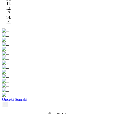
Önceki
Sonraki
×