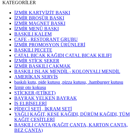
KATEGORİLER
İZMİR KARTVİZİT BASKI
İZMİR BROŞÜR BASKI
İZMİR MAGNET BASKI
İZMİR MENÜ BASKI
BASKILI KALEM
CAFE - RESTORANT GRUBU
İZMİR PROMOSYON ÜRÜNLERİ
BASKILI PEÇETE
ÇATAL BIÇAK KAĞIDI ÇATAL BIÇAK KILIFI
İZMİR STİCK ŞEKER
İZMİR BASKILI ÇAKMAK
BASKILI ISLAK MENDİL - KOLONYALI MENDİL
AMERİKAN SERVİS
baskılı kutu, pide kutusu ,pizza kutusu, .hamburger kutusu
İzmir oto kokusu
STİCKER (ETİKET)
BAYRAK YELKEN BAYRAK
İŞ ELBİSELERİ
PİDECİ SETİ , İKRAM SETİ
YAĞLI KAĞIT, KESE KAĞIDI, DÜRÜM KAĞIDI, TÜM
KAĞIT ÇEŞİTLERİ
BASKILI ÇANTA (KAĞIT ÇANTA, KARTON ÇANTA,
BEZ ÇANTA)