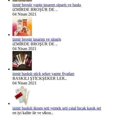
izmir broşür yaptır tasarım sipariş ve baskı
iZMİRDE BROŞÜR DE ..
04 Nisan 2021
izmir broşür tasarım ve sipariş
iZMİRDE BROŞÜR DE ..
04 Nisan 2021
izmir baskılı stick şeker yaptır fiyatları
BASKILI ŞTİCKŞEKER LER..
04 Nisan 2021
izmir baskılı ikram seti yemek seti çatal bıçak kaşık set
en iyi kalite ile ve s&ou..