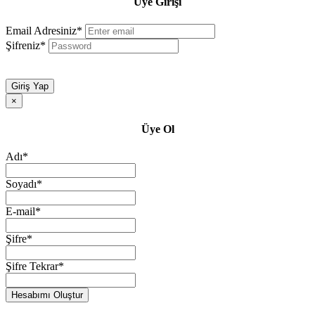
Üye Girişi
Email Adresiniz*
Şifreniz*
Giriş Yap
×
Üye Ol
Adı*
Soyadı*
E-mail*
Şifre*
Şifre Tekrar*
Hesabımı Oluştur