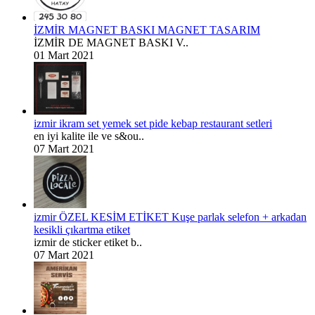
İZMİR MAGNET BASKI MAGNET TASARIM
İZMİR DE MAGNET BASKI V..
01 Mart 2021
izmir ikram set yemek set pide kebap restaurant setleri
en iyi kalite ile ve s&ou..
07 Mart 2021
izmir ÖZEL KESİM ETİKET Kuşe parlak selefon + arkadan
kesikli çıkartma etiket
izmir de sticker etiket b..
07 Mart 2021