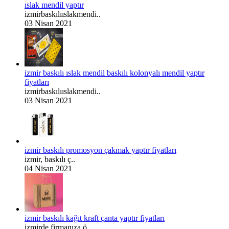
ıslak mendil yaptır
izmirbaskılııslakmendi..
03 Nisan 2021
izmir baskılı ıslak mendil baskılı kolonyalı mendil yaptır
fiyatları
izmirbaskılııslakmendi..
03 Nisan 2021
izmir baskılı promosyon çakmak yaptır fiyatları
izmir, baskılı ç..
04 Nisan 2021
izmir baskılı kağıt kraft çanta yaptır fiyatları
izmirde firmanıza ö..