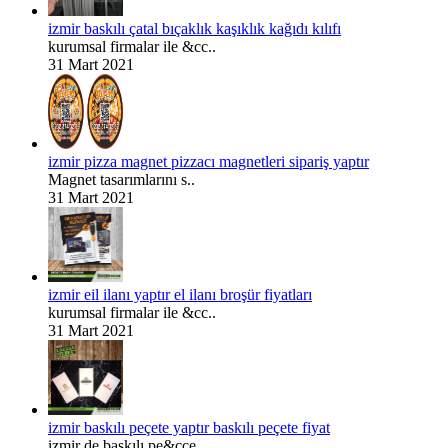
izmir baskılı çatal bıçaklık kaşıklık kağıdı kılıfı
kurumsal firmalar ile &cc..
31 Mart 2021
izmir pizza magnet pizzacı magnetleri sipariş yaptır
Magnet tasarımlarını s..
31 Mart 2021
izmir eil ilanı yaptır el ilanı broşür fiyatları
kurumsal firmalar ile &cc..
31 Mart 2021
izmir baskılı peçete yaptır baskılı peçete fiyat
izmir de baskılı pe&cce..