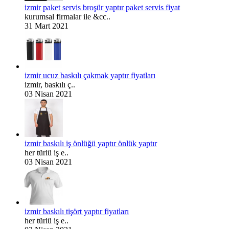
izmir paket servis broşür yaptır paket servis fiyat
kurumsal firmalar ile &cc..
31 Mart 2021
izmir ucuz baskılı çakmak yaptır fiyatları
izmir, baskılı ç..
03 Nisan 2021
izmir baskılı iş önlüğü yaptır önlük yaptır
her türlü iş e..
03 Nisan 2021
izmir baskılı tişört yaptır fiyatları
her türlü iş e..