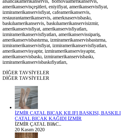
alsancakamerikanservis, bornovaamerikanservis,
amerikanservisçeşitleri, eniyifiyat, amerikanservisfiyat,
izmiramerikanservisfiyat, cafeamerikanservis,
restaurantamerikanservis, amerknaservisbaskı,
baskılıamerikanservis, baskılıamerikanservisizmir,
amerikanservisfiyat, amerikanservisfiyatları,
izmiramerikanservisfiyatları, amerikanservissipariş,
amerikanservisbastırma, izmiramerikanservisbastırma,
izmiramerikanservisfiyat, izmiramerikanservisfiyatları,
amerikanservisyaptır, izmiramerikanservisyaptır,
amerikanservisbaskı, izmiramerikanservisbaskı,
izmiramerikanservisbaskıfiyatları,
DİĞER TAVSİYELER
DİĞER TAVSİYELER
İZMİR ÇATAL BIÇAK KILIFI BASKISI, BASKILI
ÇATAL BIÇAK KAĞIDI İZMİR
İZMİR ÇATAL BI&C..
20 Kasım 2020