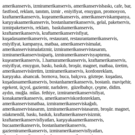
amerikanservis, izmiramerikanservis, amerikanservisbaskı, cafe, bar,
fastfood, reklam, tanıtım, izmir , eniyifiyat, enuygun, promosyon,
kraftamerikanservis, kuşeamerikanservis, amerikanserviskampanya,
karşıyakaamerikanservis, bostanlıamerikanservis, gelal, paketservis,
izmirpaketservis, reklam, baskılıamerikanservis,
kraftamerikanservis, kraftamerikanservisfiyat,
kuşadasıamerikanservis, restaurant, restaurantamerikanservis,
eniyifiyat, kampanya, matbaa, amerikanservisimalat,
amerikanservisimalatizmir, izmiramerikanservistasarım,
izmiramerikanservissipariş, izmiramerikanservisyaptırma,
kuşeamerikanservis, 1.hamuramerikanservis, kraftamerikanservis,
eniyifiyat, enuygun, baskı, baskılı, broşür, magnet, matbaa, üretim,
amerikanservisüretim, izmiramerikanservis, kordonreklam,
karşıyaka. alsancak. bornova, buca, balçova. göztepe. kuşadası,
kuşadasıamerikanservis, bostanlıamerikanservis, bostanlı. mavişehir,
egekent, üçyol, gaziemir, narlıdere, güzelbahçe, çeşme, didim.
aydın, muğla. milas. fethiye, izmiramerikanservisfiyat,
konakamerikanservis, amerikanserviskordonreklam,
amerikanservismatbaa, izmiramerikanserviskağıdı,
amerikanservistasarım, izmiramerikanservistasarım, broşür. magnet,
ıslakmendil, baskı, baskılı, kraftamerikanservisizmir,
kraftamerikanservisfiyatları, karşıyakaamerikanservis,
bucaamerikanservis, bostanlıamerikanservis,
gaziemiramerikanservis, izmiramerikanservisfiyatları,