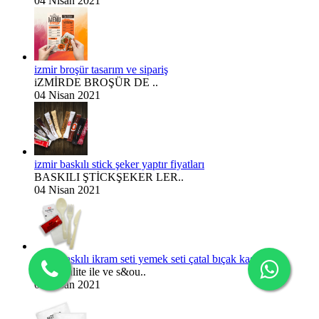
04 Nisan 2021
izmir broşür tasarım ve sipariş
iZMİRDE BROŞÜR DE ..
04 Nisan 2021
izmir baskılı stick şeker yaptır fiyatları
BASKILI ŞTİCKŞEKER LER..
04 Nisan 2021
izmir baskılı ikram seti yemek seti çatal bıçak kaşık set
en iyi kalite ile ve s&ou..
04 Nisan 2021