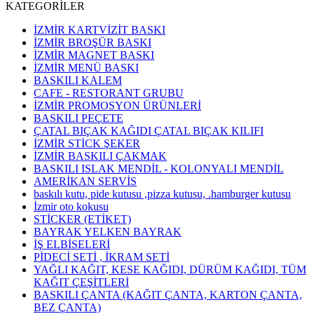
KATEGORİLER
İZMİR KARTVİZİT BASKI
İZMİR BROŞÜR BASKI
İZMİR MAGNET BASKI
İZMİR MENÜ BASKI
BASKILI KALEM
CAFE - RESTORANT GRUBU
İZMİR PROMOSYON ÜRÜNLERİ
BASKILI PEÇETE
ÇATAL BIÇAK KAĞIDI ÇATAL BIÇAK KILIFI
İZMİR STİCK ŞEKER
İZMİR BASKILI ÇAKMAK
BASKILI ISLAK MENDİL - KOLONYALI MENDİL
AMERİKAN SERVİS
baskılı kutu, pide kutusu ,pizza kutusu, .hamburger kutusu
İzmir oto kokusu
STİCKER (ETİKET)
BAYRAK YELKEN BAYRAK
İŞ ELBİSELERİ
PİDECİ SETİ , İKRAM SETİ
YAĞLI KAĞIT, KESE KAĞIDI, DÜRÜM KAĞIDI, TÜM
KAĞIT ÇEŞİTLERİ
BASKILI ÇANTA (KAĞIT ÇANTA, KARTON ÇANTA,
BEZ ÇANTA)