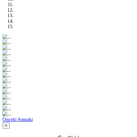
Önceki
Sonraki
×