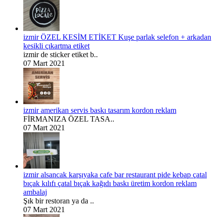
izmir ÖZEL KESİM ETİKET Kuşe parlak selefon + arkadan
kesikli çıkartma etiket
izmir de sticker etiket b..
07 Mart 2021
izmir amerikan servis baskı tasarım kordon reklam
FİRMANIZA ÖZEL TASA..
07 Mart 2021
izmir alsancak karşıyaka cafe bar restaurant pide kebap çatal
bıçak kılıfı çatal bıçak kağıdı baskı üretim kordon reklam
ambalaj
Şık bir restoran ya da ..
07 Mart 2021