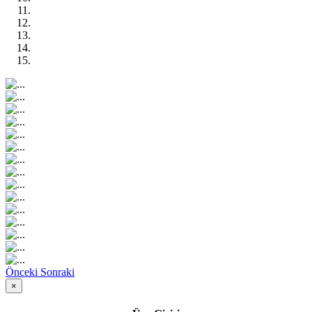
Önceki
Sonraki
×