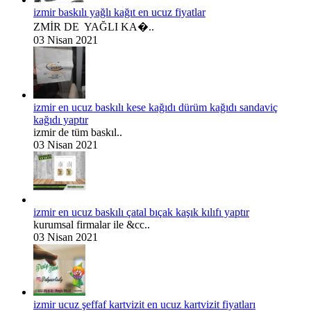
izmir baskılı yağlı kağıt en ucuz fiyatlar
ZMİR DE YAĞLI KA�..
03 Nisan 2021
izmir en ucuz baskılı kese kağıdı dürüm kağıdı sandaviç
kağıdı yaptır
izmir de tüm baskıl..
03 Nisan 2021
izmir en ucuz baskılı çatal bıçak kaşık kılıfı yaptır
kurumsal firmalar ile &cc..
03 Nisan 2021
izmir ucuz şeffaf kartvizit en ucuz kartvizit fiyatları