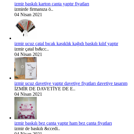
izmir baskılı karton çanta yaptır fiyatları
izmirde firmanıza ö..
04 Nisan 2021
izmir ucuz çatal bıçak kaşıklık kağıdı baskılı kılıf yaptır
izmir çatal bı&cc..
04 Nisan 2021
izmir ucuz davetiye yaptır davetiye fiyatları davetiye tasarım
İZMİR DE DAVETİYE DE E..
04 Nisan 2021
izmir baskılı bez çanta yaptır ham bez çanta fiyatları
izmir de baskılı &ccedi..
04 Nisan 2021