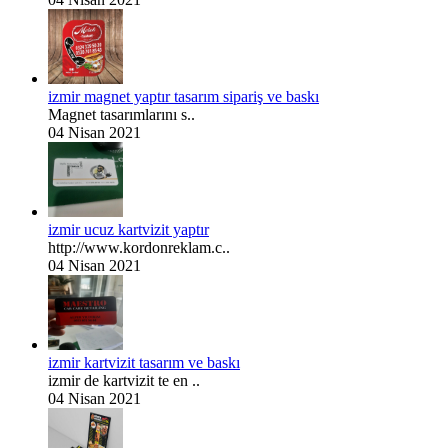
izmir magnet yaptır tasarım sipariş ve baskı
Magnet tasarımlarını s..
04 Nisan 2021
izmir ucuz kartvizit yaptır
http://www.kordonreklam.c..
04 Nisan 2021
izmir kartvizit tasarım ve baskı
izmir de kartvizit te en ..
04 Nisan 2021