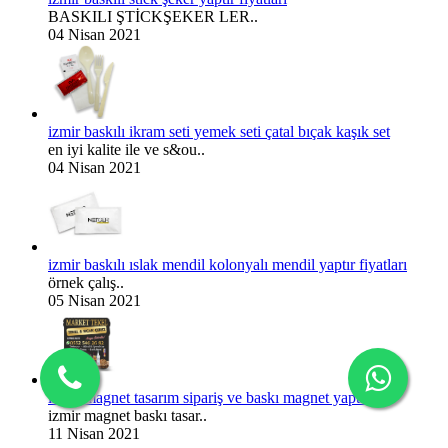
BASKILI ŞTİCKŞEKER LER..
04 Nisan 2021
izmir baskılı ikram seti yemek seti çatal bıçak kaşık set
en iyi kalite ile ve s&ou..
04 Nisan 2021
izmir baskılı ıslak mendil kolonyalı mendil yaptır fiyatları
örnek çalış..
05 Nisan 2021
izmir magnet tasarım sipariş ve baskı magnet yaptır
izmir magnet baskı tasar..
11 Nisan 2021