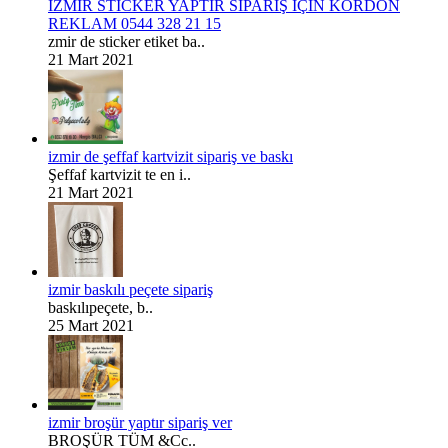
İZMİR STİCKER YAPTIR SİPARİŞ İÇİN KORDON
REKLAM 0544 328 21 15
zmir de sticker etiket ba..
21 Mart 2021
izmir de şeffaf kartvizit sipariş ve baskı
Şeffaf kartvizit te en i..
21 Mart 2021
izmir baskılı peçete sipariş
baskılıpeçete, b..
25 Mart 2021
izmir broşür yaptır sipariş ver
BROŞÜR TÜM &Cc..