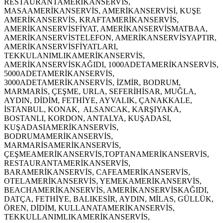
RESTAURANTAMERİKANSERVİS,
MASAAMERİKANSERVİS, AMERİKANSERVİSİ, KUŞE
AMERİKANSERVİS, KRAFTAMERİKANSERVİS,
AMERİKANSERVİSFİYAT, AMERİKANSERVİSMATBAA,
AMERİKANSERVİSTELEFON, AMERİKANSERVİSYAPTIR,
AMERİKANSERVİSFİYATLARI,
TEKKULANIMLIKAMERİKANSERVİS,
AMERİKANSERVİSKAĞIDI, 1000ADETAMERİKANSERVİS,
5000ADETAMERİKANSERVİS,
3000ADETAMERİKANSERVİS, İZMİR, BODRUM,
MARMARİS, ÇEŞME, URLA, SEFERİHİSAR, MUĞLA,
AYDIN, DİDİM, FETHİYE, AYVALIK, ÇANAKKALE,
İSTANBUL, KONAK, ALSANCAK, KARŞIYAKA,
BOSTANLI, KORDON, ANTALYA, KUŞADASI,
KUŞADASIAMERİKANSERVİS,
BODRUMAMERİKANSERVİS,
MARMARİSAMERİKANSERVİS,
ÇEŞMEAMERİKANSERVİS,TOPTANAMERİKANSERVİS,
RESTAURANTAMERİKANSERVİS,
BARAMERİKANSERVİS, CAFEAMERİKANSERVİS,
OTELAMERİKANSERVİS, YEMEKAMERİKANSERVİS,
BEACHAMERİKANSERVİS, AMERİKANSERVİSKAĞIDI,
DATÇA, FETHİYE, BALIKESİR, AYDIN, MİLAS, GÜLLÜK,
ÖREN, DİDİM, KULLANATAMERİKANSERVİS,
TEKKULLANIMLIKAMERİKANSERVİS,