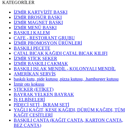
KATEGORİLER
İZMİR KARTVİZİT BASKI
İZMİR BROŞÜR BASKI
İZMİR MAGNET BASKI
İZMİR MENÜ BASKI
BASKILI KALEM
CAFE - RESTORANT GRUBU
İZMİR PROMOSYON ÜRÜNLERİ
BASKILI PEÇETE
ÇATAL BIÇAK KAĞIDI ÇATAL BIÇAK KILIFI
İZMİR STİCK ŞEKER
İZMİR BASKILI ÇAKMAK
BASKILI ISLAK MENDİL - KOLONYALI MENDİL
AMERİKAN SERVİS
baskılı kutu, pide kutusu ,pizza kutusu, .hamburger kutusu
İzmir oto kokusu
STİCKER (ETİKET)
BAYRAK YELKEN BAYRAK
İŞ ELBİSELERİ
PİDECİ SETİ , İKRAM SETİ
YAĞLI KAĞIT, KESE KAĞIDI, DÜRÜM KAĞIDI, TÜM
KAĞIT ÇEŞİTLERİ
BASKILI ÇANTA (KAĞIT ÇANTA, KARTON ÇANTA,
BEZ ÇANTA)