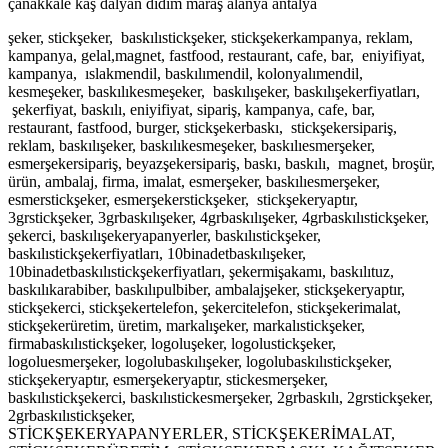
çanakkale kaş dalyan didim maraş alanya antalya
şeker, stickşeker, baskılıstickşeker, stickşekerkampanya, reklam,
kampanya, gelal,magnet, fastfood, restaurant, cafe, bar, eniyifiyat,
kampanya, ıslakmendil, baskılımendil, kolonyalımendil,
kesmeşeker, baskılıkesmeşeker, baskılışeker, baskılışekerfiyatları,
şekerfiyat, baskılı, eniyifiyat, sipariş, kampanya, cafe, bar,
restaurant, fastfood, burger, stickşekerbaskı, stickşekersipariş,
reklam, baskılışeker, baskılıkesmeşeker, baskılıesmerşeker,
esmerşekersipariş, beyazşekersipariş, baskı, baskılı, magnet, broşür,
ürün, ambalaj, firma, imalat, esmerşeker, baskılıesmerşeker,
esmerstickşeker, esmerşekerstickşeker, stickşekeryaptır,
3grstickşeker, 3grbaskılışeker, 4grbaskılışeker, 4grbaskılıstickşeker,
şekerci, baskılışekeryapanyerler, baskılıstickşeker,
baskılıstickşekerfiyatları, 10binadetbaskılışeker,
10binadetbaskılıstickşekerfiyatları, şekermişakamı, baskılıtuz,
baskılıkarabiber, baskılıpulbiber, ambalajşeker, stickşekeryaptır,
stickşekerci, stickşekertelefon, şekercitelefon, stickşekerimalat,
stickşekerüretim, üretim, markalışeker, markalıstickşeker,
firmabaskılıstickşeker, logoluşeker, logolustickşeker,
logoluesmerşeker, logolubaskılışeker, logolubaskılıstickşeker,
stickşekeryaptır, esmerşekeryaptır, stickesmerşeker,
baskılıstickşekerci, baskılıstickesmerşeker, 2grbaskılı, 2grstickşeker,
2grbaskılıstickşeker,
STİCKŞEKERYAPANYERLER, STİCKŞEKERİMALAT,