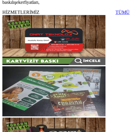
baskılışekerfiyatları,
HİZMETLERİMİZ
TÜMÜ