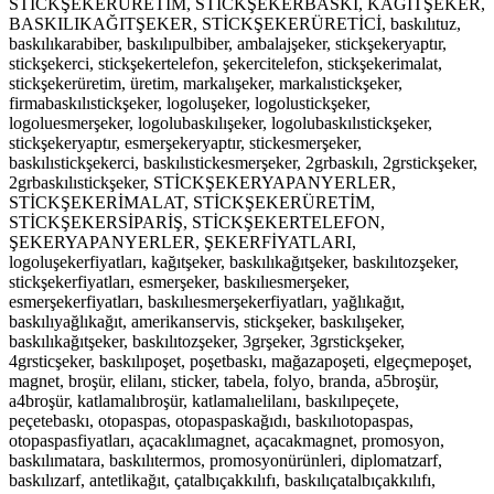
STİCKŞEKERÜRETİM, STİCKŞEKERBASKI, KAĞITŞEKER,
BASKILIKAĞITŞEKER, STİCKŞEKERÜRETİCİ, baskılıtuz,
baskılıkarabiber, baskılıpulbiber, ambalajşeker, stickşekeryaptır,
stickşekerci, stickşekertelefon, şekercitelefon, stickşekerimalat,
stickşekerüretim, üretim, markalışeker, markalıstickşeker,
firmabaskılıstickşeker, logoluşeker, logolustickşeker,
logoluesmerşeker, logolubaskılışeker, logolubaskılıstickşeker,
stickşekeryaptır, esmerşekeryaptır, stickesmerşeker,
baskılıstickşekerci, baskılıstickesmerşeker, 2grbaskılı, 2grstickşeker,
2grbaskılıstickşeker, STİCKŞEKERYAPANYERLER,
STİCKŞEKERİMALAT, STİCKŞEKERÜRETİM,
STİCKŞEKERSİPARİŞ, STİCKŞEKERTELEFON,
ŞEKERYAPANYERLER, ŞEKERFİYATLARI,
logoluşekerfiyatları, kağıtşeker, baskılıkağıtşeker, baskılıtozşeker,
stickşekerfiyatları, esmerşeker, baskılıesmerşeker,
esmerşekerfiyatları, baskılıesmerşekerfiyatları, yağlıkağıt,
baskılıyağlıkağıt, amerikanservis, stickşeker, baskılışeker,
baskılıkağıtşeker, baskılıtozşeker, 3grşeker, 3grstickşeker,
4grsticşeker, baskılıpoşet, poşetbaskı, mağazapoşeti, elgeçmepoşet,
magnet, broşür, elilanı, sticker, tabela, folyo, branda, a5broşür,
a4broşür, katlamalıbroşür, katlamalıelilanı, baskılıpeçete,
peçetebaskı, otopaspas, otopaspaskağıdı, baskılıotopaspas,
otopaspasfiyatları, açacaklımagnet, açacakmagnet, promosyon,
baskılımatara, baskılıtermos, promosyonürünleri, diplomatzarf,
baskılızarf, antetlikağıt, çatalbıçakkılıfı, baskılıçatalbıçakkılıfı,