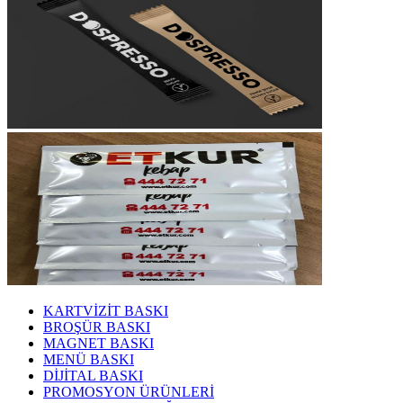
KARTVİZİT BASKI
BROŞÜR BASKI
MAGNET BASKI
MENÜ BASKI
DİJİTAL BASKI
PROMOSYON ÜRÜNLERİ