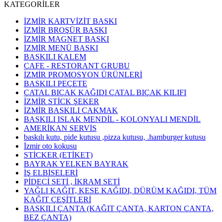
KATEGORİLER
İZMİR KARTVİZİT BASKI
İZMİR BROŞÜR BASKI
İZMİR MAGNET BASKI
İZMİR MENÜ BASKI
BASKILI KALEM
CAFE - RESTORANT GRUBU
İZMİR PROMOSYON ÜRÜNLERİ
BASKILI PEÇETE
ÇATAL BIÇAK KAĞIDI ÇATAL BIÇAK KILIFI
İZMİR STİCK ŞEKER
İZMİR BASKILI ÇAKMAK
BASKILI ISLAK MENDİL - KOLONYALI MENDİL
AMERİKAN SERVİS
baskılı kutu, pide kutusu ,pizza kutusu, .hamburger kutusu
İzmir oto kokusu
STİCKER (ETİKET)
BAYRAK YELKEN BAYRAK
İŞ ELBİSELERİ
PİDECİ SETİ , İKRAM SETİ
YAĞLI KAĞIT, KESE KAĞIDI, DÜRÜM KAĞIDI, TÜM
KAĞIT ÇEŞİTLERİ
BASKILI ÇANTA (KAĞIT ÇANTA, KARTON ÇANTA,
BEZ ÇANTA)