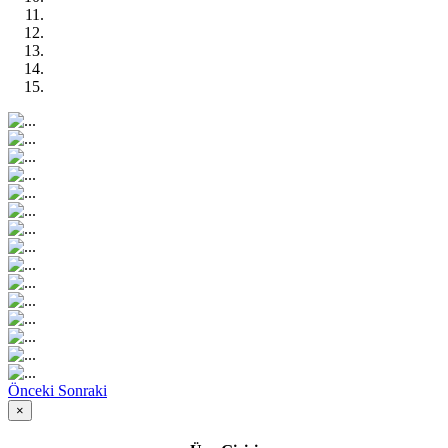
Önceki
Sonraki
×