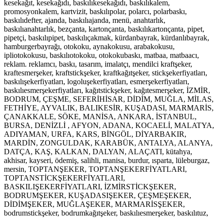
kesekağıt, kesekağıdı, baskılıkesekağıdı, baskılıkalem,
promosyonkalem, kartvizit, baskılıpolar, polarcı, polarbaskı,
baskılıdefter, ajanda, baskılıajanda, menü, anahtarlık,
baskılıanahtarlık, bezçanta, kartonçanta, baskılıkartonçanta, pipet,
pipetçi, baskılıpipet, baskılıçakmak, kürdanbayrak, kürdanlıbayrak,
hamburgerbayrağı, otokoku, aynakokusu, arabakokusu,
ipliotokokusu, baskılıotokoku, otokokubaskı, matbaa, matbaacı,
reklam. reklamcı, baskı, tasarım, imalatçı, mendilci kraftşeker,
kraftesmerşeker, kraftstickşeker, kraftkağıtşeker, stickşekerfiyatları,
baskılışekerfiyatları, logoluşekerfiyatları, esmerşekerfiyatları,
baskılıesmerşekerfiyatları, kağıtstickşeker, kağıtesmerşeker, İ
ZMİR,
BODRUM, ÇEŞME, SEFERİHİSAR, DİDİM, MUĞLA, MİLAS,
FETHİYE, AYVALIK, BALIKESİR, KUŞADASI, MARMARİS,
ÇANAKKALE, SÖKE, MANİSA, ANKARA, İSTANBUL,
BURSA, DENİZLİ , AFYON, ADANA, KOCAELİ, MALATYA,
ADIYAMAN, URFA, KARS, BİNGÖL, DİYARBAKIR,
MARDİN, ZONGULDAK, KARABÜK, ANTALYA, ALANYA,
DATÇA, KAŞ, KALKAN, DALYAN, ALAÇATI, kütahya,
akhisar, kayseri, ödemiş, salihli, manisa, burdur, ısparta, lüleburgaz,
mersin, TOPTANŞEKER, TOPTANŞEKERFİYATLARI,
TOPTANSTİCKŞEKERFİYATLARI,
BASKILIŞEKERFİYATLARI, İZMİRSTİCKŞEKER,
BODRUMŞEKER, KUŞADASIŞEKER, ÇEŞMEŞEKER,
DİDİMŞEKER, MUĞLAŞEKER, MARMARİSŞEKER,
bodrumstickşeker, bodrumkağıtşeker, baskılıesmerşeker, baskılıtuz,