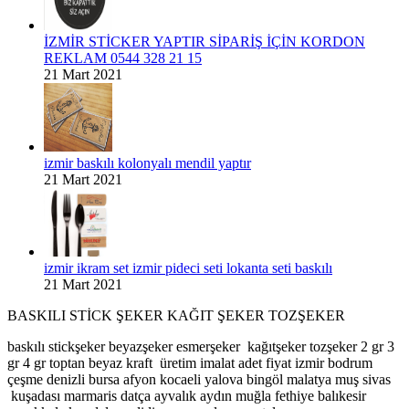
İZMİR STİCKER YAPTIR SİPARİŞ İÇİN KORDON
REKLAM 0544 328 21 15
21 Mart 2021
izmir baskılı kolonyalı mendil yaptır
21 Mart 2021
izmir ikram set izmir pideci seti lokanta seti baskılı
21 Mart 2021
BASKILI STİCK ŞEKER KAĞIT ŞEKER TOZŞEKER
baskılı stickşeker beyazşeker esmerşeker kağıtşeker tozşeker 2 gr 3
gr 4 gr toptan beyaz kraft üretim imalat adet fiyat izmir bodrum
çeşme denizli bursa afyon kocaeli yalova bingöl malatya muş sivas
kuşadası marmaris datça ayvalık aydın muğla fethiye balıkesir