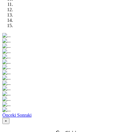
Önceki
Sonraki
×