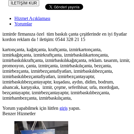
İLETİŞİM KUR
Hizmet Açıklaması
Yorumlar
izmirde firmanıza özel tüm baskılı çanta çeşitlerinde en iyi fiyatlar
kordon reklam da ! iletişim: 0544 328 21 15
kartonçanta, kağıtçanta, kraftçanta, izmirkartonçanta,
izmirkağıtçanta, izmirkraftçanta, izmirbaskılıkartonçanta,
izmirbaskılıkraftçanta, izmirbaskılıkağıtçanta, reklam. tasarım, izmir,
promosyon, çanta, izmirçanta, izmirbaskılıçanta, bezçanta,
izmirbezçanta, izmirbezçantafiyatları, izmirbaskılıbezçanta,
izmirbaskılıbezçantafiyatları, izmirbezçantayaptır,
izmirbaskılıbezçantayaptır, kuşadası, aydın, didim, bodrum,
alsancak, karşıyaka, izmir, çeşme, seferihisar, urla, mordoğan,
bezçantayaptır, izmirbezçantayaptır, izmirbaskılıbezçanta,
izmirhambezçanta, izmirbaskılıçanta,
Yorum yapabilmek için lütfen
giriş
yapın.
Benzer Hizmetler