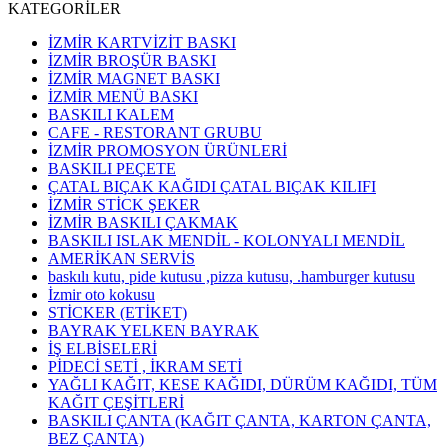
KATEGORİLER
İZMİR KARTVİZİT BASKI
İZMİR BROŞÜR BASKI
İZMİR MAGNET BASKI
İZMİR MENÜ BASKI
BASKILI KALEM
CAFE - RESTORANT GRUBU
İZMİR PROMOSYON ÜRÜNLERİ
BASKILI PEÇETE
ÇATAL BIÇAK KAĞIDI ÇATAL BIÇAK KILIFI
İZMİR STİCK ŞEKER
İZMİR BASKILI ÇAKMAK
BASKILI ISLAK MENDİL - KOLONYALI MENDİL
AMERİKAN SERVİS
baskılı kutu, pide kutusu ,pizza kutusu, .hamburger kutusu
İzmir oto kokusu
STİCKER (ETİKET)
BAYRAK YELKEN BAYRAK
İŞ ELBİSELERİ
PİDECİ SETİ , İKRAM SETİ
YAĞLI KAĞIT, KESE KAĞIDI, DÜRÜM KAĞIDI, TÜM
KAĞIT ÇEŞİTLERİ
BASKILI ÇANTA (KAĞIT ÇANTA, KARTON ÇANTA,
BEZ ÇANTA)