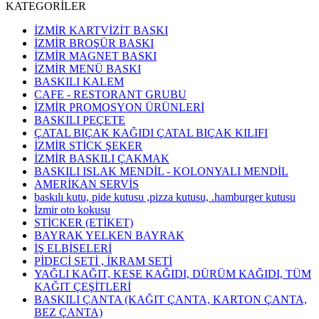
KATEGORİLER
İZMİR KARTVİZİT BASKI
İZMİR BROŞÜR BASKI
İZMİR MAGNET BASKI
İZMİR MENÜ BASKI
BASKILI KALEM
CAFE - RESTORANT GRUBU
İZMİR PROMOSYON ÜRÜNLERİ
BASKILI PEÇETE
ÇATAL BIÇAK KAĞIDI ÇATAL BIÇAK KILIFI
İZMİR STİCK ŞEKER
İZMİR BASKILI ÇAKMAK
BASKILI ISLAK MENDİL - KOLONYALI MENDİL
AMERİKAN SERVİS
baskılı kutu, pide kutusu ,pizza kutusu, .hamburger kutusu
İzmir oto kokusu
STİCKER (ETİKET)
BAYRAK YELKEN BAYRAK
İŞ ELBİSELERİ
PİDECİ SETİ , İKRAM SETİ
YAĞLI KAĞIT, KESE KAĞIDI, DÜRÜM KAĞIDI, TÜM
KAĞIT ÇEŞİTLERİ
BASKILI ÇANTA (KAĞIT ÇANTA, KARTON ÇANTA,
BEZ ÇANTA)