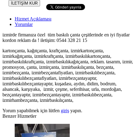
İLETİŞİM KUR
Hizmet Açıklaması
Yorumlar
izmirde firmanıza özel tüm baskılı çanta çeşitlerinde en iyi fiyatlar
kordon reklam da ! iletişim: 0544 328 21 15
kartonçanta, kağıtçanta, kraftçanta, izmirkartonçanta,
izmirkağıtçanta, izmirkraftçanta, izmirbaskılıkartonçanta,
izmirbaskılıkraftçanta, izmirbaskılıkağıtçanta, reklam. tasarım, izmir,
promosyon, çanta, izmirçanta, izmirbaskılıçanta, bezçanta,
izmirbezçanta, izmirbezçantafiyatları, izmirbaskılıbezçanta,
izmirbaskılıbezçantafiyatları, izmirbezçantayaptır,
izmirbaskılıbezçantayaptır, kuşadası, aydın, didim, bodrum,
alsancak, karşıyaka, izmir, çeşme, seferihisar, urla, mordoğan,
bezçantayaptır, izmirbezçantayaptır, izmirbaskılıbezçanta,
izmirhambezçanta, izmirbaskılıçanta,
Yorum yapabilmek için lütfen
giriş
yapın.
Benzer Hizmetler