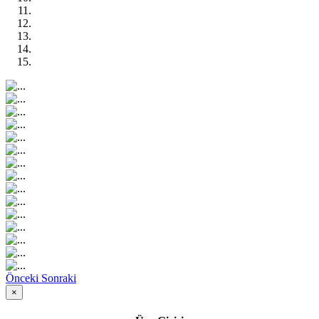
Önceki
Sonraki
×