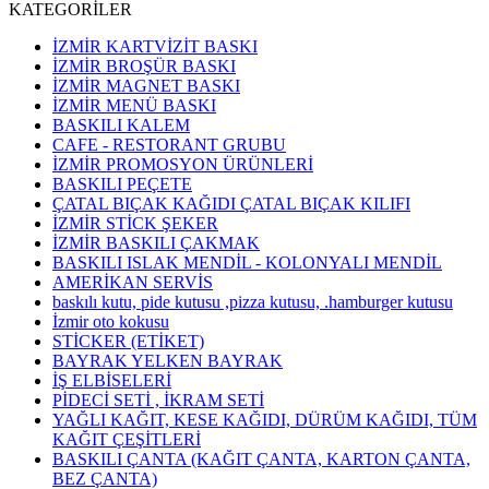
KATEGORİLER
İZMİR KARTVİZİT BASKI
İZMİR BROŞÜR BASKI
İZMİR MAGNET BASKI
İZMİR MENÜ BASKI
BASKILI KALEM
CAFE - RESTORANT GRUBU
İZMİR PROMOSYON ÜRÜNLERİ
BASKILI PEÇETE
ÇATAL BIÇAK KAĞIDI ÇATAL BIÇAK KILIFI
İZMİR STİCK ŞEKER
İZMİR BASKILI ÇAKMAK
BASKILI ISLAK MENDİL - KOLONYALI MENDİL
AMERİKAN SERVİS
baskılı kutu, pide kutusu ,pizza kutusu, .hamburger kutusu
İzmir oto kokusu
STİCKER (ETİKET)
BAYRAK YELKEN BAYRAK
İŞ ELBİSELERİ
PİDECİ SETİ , İKRAM SETİ
YAĞLI KAĞIT, KESE KAĞIDI, DÜRÜM KAĞIDI, TÜM
KAĞIT ÇEŞİTLERİ
BASKILI ÇANTA (KAĞIT ÇANTA, KARTON ÇANTA,
BEZ ÇANTA)