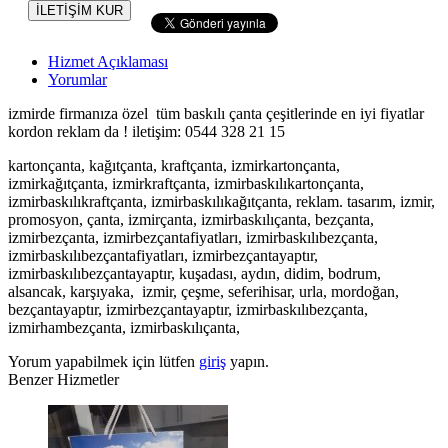
İLETİŞİM KUR
Hizmet Açıklaması
Yorumlar
izmirde firmanıza özel tüm baskılı çanta çeşitlerinde en iyi fiyatlar
kordon reklam da ! iletişim: 0544 328 21 15
kartonçanta, kağıtçanta, kraftçanta, izmirkartonçanta,
izmirkağıtçanta, izmirkraftçanta, izmirbaskılıkartonçanta,
izmirbaskılıkraftçanta, izmirbaskılıkağıtçanta, reklam. tasarım, izmir,
promosyon, çanta, izmirçanta, izmirbaskılıçanta, bezçanta,
izmirbezçanta, izmirbezçantafiyatları, izmirbaskılıbezçanta,
izmirbaskılıbezçantafiyatları, izmirbezçantayaptır,
izmirbaskılıbezçantayaptır, kuşadası, aydın, didim, bodrum,
alsancak, karşıyaka, izmir, çeşme, seferihisar, urla, mordoğan,
bezçantayaptır, izmirbezçantayaptır, izmirbaskılıbezçanta,
izmirhambezçanta, izmirbaskılıçanta,
Yorum yapabilmek için lütfen
giriş
yapın.
Benzer Hizmetler