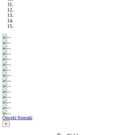
Önceki
Sonraki
×