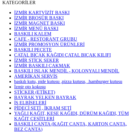
KATEGORİLER
İZMİR KARTVİZİT BASKI
İZMİR BROŞÜR BASKI
İZMİR MAGNET BASKI
İZMİR MENÜ BASKI
BASKILI KALEM
CAFE - RESTORANT GRUBU
İZMİR PROMOSYON ÜRÜNLERİ
BASKILI PEÇETE
ÇATAL BIÇAK KAĞIDI ÇATAL BIÇAK KILIFI
İZMİR STİCK ŞEKER
İZMİR BASKILI ÇAKMAK
BASKILI ISLAK MENDİL - KOLONYALI MENDİL
AMERİKAN SERVİS
baskılı kutu, pide kutusu ,pizza kutusu, .hamburger kutusu
İzmir oto kokusu
STİCKER (ETİKET)
BAYRAK YELKEN BAYRAK
İŞ ELBİSELERİ
PİDECİ SETİ , İKRAM SETİ
YAĞLI KAĞIT, KESE KAĞIDI, DÜRÜM KAĞIDI, TÜM
KAĞIT ÇEŞİTLERİ
BASKILI ÇANTA (KAĞIT ÇANTA, KARTON ÇANTA,
BEZ ÇANTA)