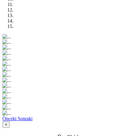
Önceki
Sonraki
×