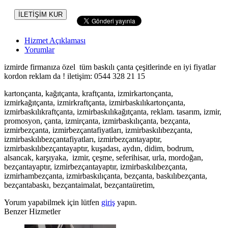
İLETİŞİM KUR
Hizmet Açıklaması
Yorumlar
izmirde firmanıza özel tüm baskılı çanta çeşitlerinde en iyi fiyatlar
kordon reklam da ! iletişim: 0544 328 21 15
kartonçanta, kağıtçanta, kraftçanta, izmirkartonçanta,
izmirkağıtçanta, izmirkraftçanta, izmirbaskılıkartonçanta,
izmirbaskılıkraftçanta, izmirbaskılıkağıtçanta, reklam. tasarım, izmir,
promosyon, çanta, izmirçanta, izmirbaskılıçanta, bezçanta,
izmirbezçanta, izmirbezçantafiyatları, izmirbaskılıbezçanta,
izmirbaskılıbezçantafiyatları, izmirbezçantayaptır,
izmirbaskılıbezçantayaptır, kuşadası, aydın, didim, bodrum,
alsancak, karşıyaka, izmir, çeşme, seferihisar, urla, mordoğan,
bezçantayaptır, izmirbezçantayaptır, izmirbaskılıbezçanta,
izmirhambezçanta, izmirbaskılıçanta, bezçanta, baskılıbezçanta,
bezçantabaskı, bezçantaimalat, bezçantaüretim,
Yorum yapabilmek için lütfen
giriş
yapın.
Benzer Hizmetler