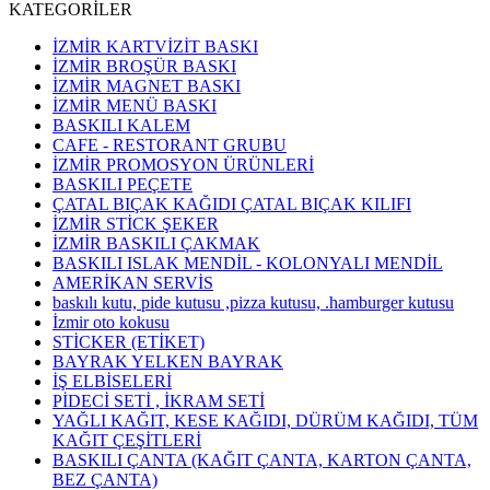
KATEGORİLER
İZMİR KARTVİZİT BASKI
İZMİR BROŞÜR BASKI
İZMİR MAGNET BASKI
İZMİR MENÜ BASKI
BASKILI KALEM
CAFE - RESTORANT GRUBU
İZMİR PROMOSYON ÜRÜNLERİ
BASKILI PEÇETE
ÇATAL BIÇAK KAĞIDI ÇATAL BIÇAK KILIFI
İZMİR STİCK ŞEKER
İZMİR BASKILI ÇAKMAK
BASKILI ISLAK MENDİL - KOLONYALI MENDİL
AMERİKAN SERVİS
baskılı kutu, pide kutusu ,pizza kutusu, .hamburger kutusu
İzmir oto kokusu
STİCKER (ETİKET)
BAYRAK YELKEN BAYRAK
İŞ ELBİSELERİ
PİDECİ SETİ , İKRAM SETİ
YAĞLI KAĞIT, KESE KAĞIDI, DÜRÜM KAĞIDI, TÜM
KAĞIT ÇEŞİTLERİ
BASKILI ÇANTA (KAĞIT ÇANTA, KARTON ÇANTA,
BEZ ÇANTA)