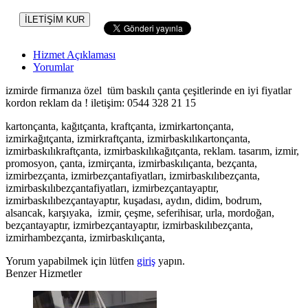
İLETİŞİM KUR
Hizmet Açıklaması
Yorumlar
izmirde firmanıza özel tüm baskılı çanta çeşitlerinde en iyi fiyatlar
kordon reklam da ! iletişim: 0544 328 21 15
kartonçanta, kağıtçanta, kraftçanta, izmirkartonçanta,
izmirkağıtçanta, izmirkraftçanta, izmirbaskılıkartonçanta,
izmirbaskılıkraftçanta, izmirbaskılıkağıtçanta, reklam. tasarım, izmir,
promosyon, çanta, izmirçanta, izmirbaskılıçanta, bezçanta,
izmirbezçanta, izmirbezçantafiyatları, izmirbaskılıbezçanta,
izmirbaskılıbezçantafiyatları, izmirbezçantayaptır,
izmirbaskılıbezçantayaptır, kuşadası, aydın, didim, bodrum,
alsancak, karşıyaka, izmir, çeşme, seferihisar, urla, mordoğan,
bezçantayaptır, izmirbezçantayaptır, izmirbaskılıbezçanta,
izmirhambezçanta, izmirbaskılıçanta,
Yorum yapabilmek için lütfen
giriş
yapın.
Benzer Hizmetler