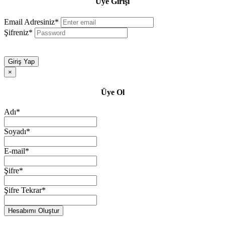
Üye Girişi
Email Adresiniz*
Şifreniz*
Giriş Yap
×
Üye Ol
Adı*
Soyadı*
E-mail*
Şifre*
Şifre Tekrar*
Hesabımı Oluştur