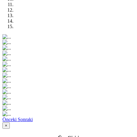
Önceki
Sonraki
×